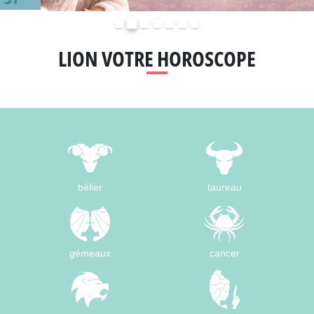
Précédent
Suivant
LION VOTRE HOROSCOPE
bélier
taureau
gémeaux
cancer