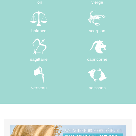
lion
vierge
balance
scorpion
sagittaire
capricorne
verseau
poissons