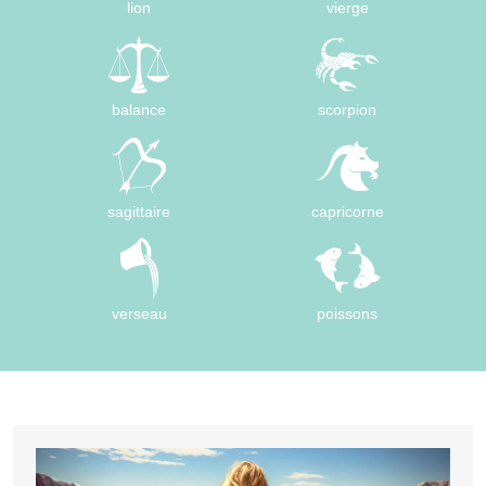
lion
vierge
balance
scorpion
sagittaire
capricorne
verseau
poissons