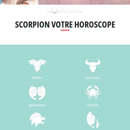
Précédent
Suivant
SCORPION VOTRE HOROSCOPE
bélier
taureau
gémeaux
cancer