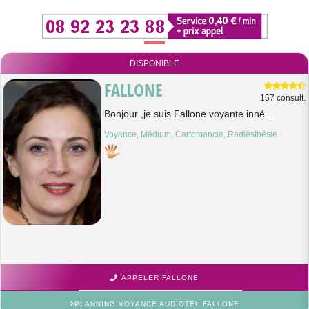
DISPONIBLE
FALLONE
157 consult.
Bonjour ,je suis Fallone voyante inné...
Voyance, Médium, Cartomancie, Radiésthésie
APPELER FALLONE
PLANNING VOYANCE AUDIOTEL FALLONE