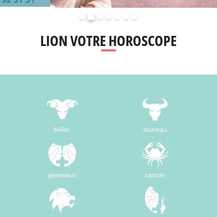
Précédent
Suivant
LION VOTRE HOROSCOPE
bélier
taureau
gémeaux
cancer