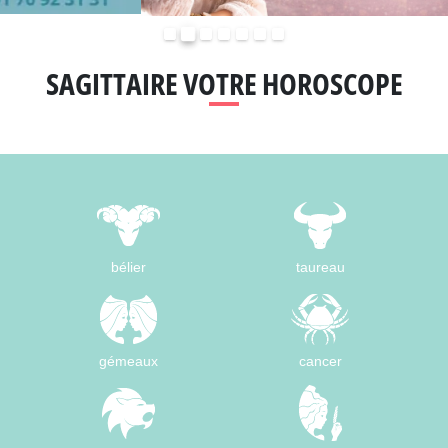
Précédent
Suivant
SAGITTAIRE VOTRE HOROSCOPE
bélier
taureau
gémeaux
cancer