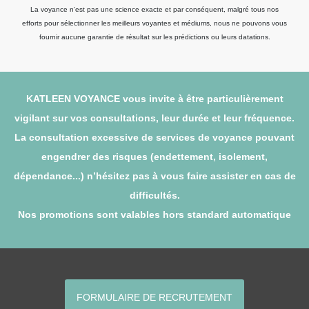
La voyance n'est pas une science exacte et par conséquent, malgré tous nos
efforts pour sélectionner les meilleurs voyantes et médiums, nous ne pouvons vous
fournir aucune garantie de résultat sur les prédictions ou leurs datations.
KATLEEN VOYANCE vous invite à être particulièrement
vigilant sur vos consultations, leur durée et leur fréquence.
La consultation excessive de services de voyance pouvant
engendrer des risques (endettement, isolement,
dépendance...) n’hésitez pas à vous faire assister en cas de
difficultés.
Nos promotions sont valables hors standard automatique
FORMULAIRE DE RECRUTEMENT