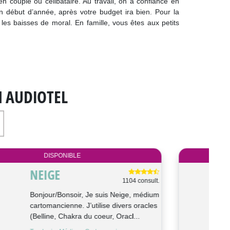
couple ou célibataire. Au travail, on a confiance en
n début d’année, après votre budget ira bien. Pour la
les baisses de moral. En famille, vous êtes aux petits
N AUDIOTEL
DISPONIBLE
PIERRE
576 consult.
Bonjour, je suis Pierre voyant et
magnétiseur depuis l'adolescence, je
travaille aux ressentis, au pendu...