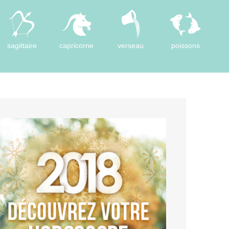
sagittaire
capricorne
verseau
poissons