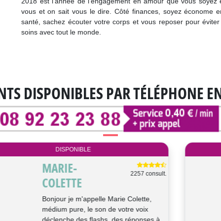
2018 est l’année de l’engagement en amour que vous soyez en 
vous et on sait vous le dire. Côté finances, soyez économe e
santé, sachez écouter votre corps et vous reposer pour éviter 
soins avec tout le monde.
NTS DISPONIBLES
PAR TÉLÉPHONE E
DISPONIBLE
NEIGE
1104 consult.
Bonjour/Bonsoir, Je suis Neige, médium
cartomancienne. J’utilise divers oracles
(Belline, Chakra du coeur, Oracl...