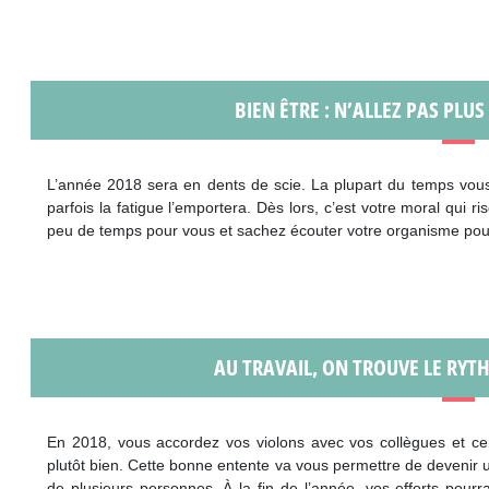
BIEN ÊTRE : N’ALLEZ PAS PLUS
L’année 2018 sera en dents de scie. La plupart du temps vous 
parfois la fatigue l’emportera. Dès lors, c’est votre moral qui
peu de temps pour vous et sachez écouter votre organisme pour
AU TRAVAIL, ON TROUVE LE RYTH
En 2018, vous accordez vos violons avec vos collègues et cer
plutôt bien. Cette bonne entente va vous permettre de devenir 
de plusieurs personnes. À la fin de l’année, vos efforts pou