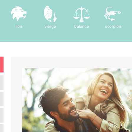
lion
vierge
balance
scorpion