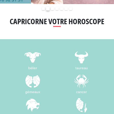
Précédent
Suivant
CAPRICORNE VOTRE HOROSCOPE
bélier
taureau
gémeaux
cancer