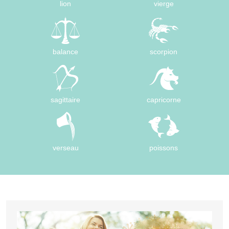
lion
vierge
balance
scorpion
sagittaire
capricorne
verseau
poissons