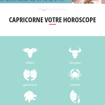
Précédent
Suivant
CAPRICORNE VOTRE HOROSCOPE
bélier
taureau
gémeaux
cancer