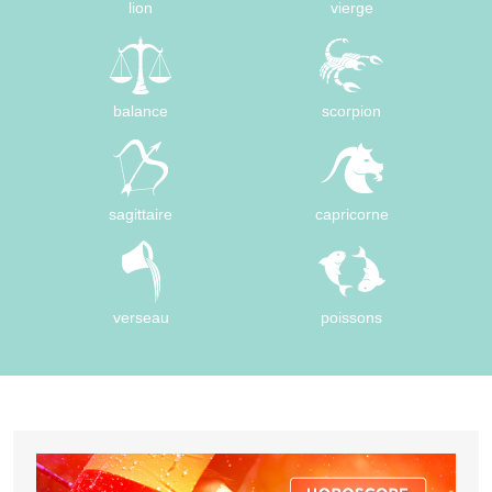
lion
vierge
balance
scorpion
sagittaire
capricorne
verseau
poissons