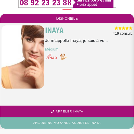
DISPONIBLE
INAYA
419 consult.
Je m'appelle Inaya, je suis à vo...
Médium
APPELER INAYA
PLANNING VOYANCE AUDIOTEL INAYA