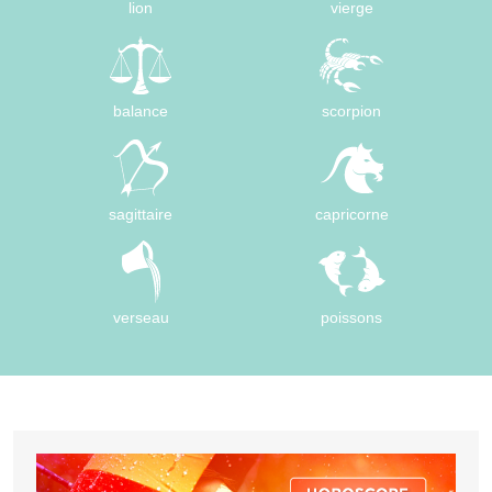
lion
vierge
balance
scorpion
sagittaire
capricorne
verseau
poissons