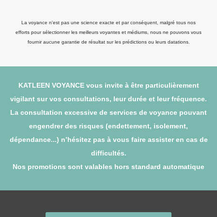
La voyance n'est pas une science exacte et par conséquent, malgré tous nos
efforts pour sélectionner les meilleurs voyantes et médiums, nous ne pouvons vous
fournir aucune garantie de résultat sur les prédictions ou leurs datations.
KATLEEN VOYANCE vous invite à être particulièrement
vigilant sur vos consultations, leur durée et leur fréquence.
La consultation excessive de services de voyance pouvant
engendrer des risques (endettement, isolement,
dépendance...) n’hésitez pas à vous faire assister en cas de
difficultés.
Nos promotions sont valables hors standard automatique