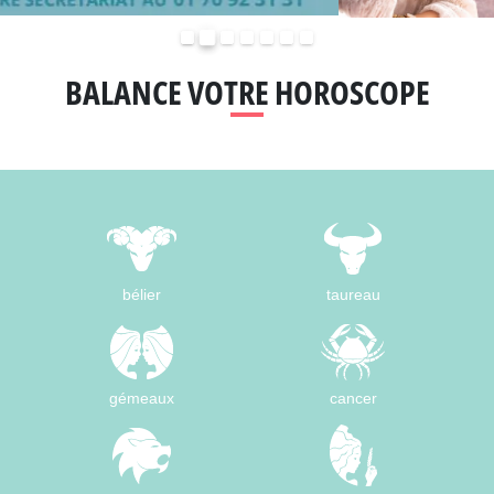
Précédent
Suivant
BALANCE VOTRE HOROSCOPE
bélier
taureau
gémeaux
cancer