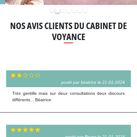
Précédent
Suivant
NOS AVIS CLIENTS DU CABINET DE
VOYANCE
posté par béatrice le 21-01-2024
Très gentille mais sur deux consultations deux discours
différents... Béatrice
posté par Bruno le 21-01-2024