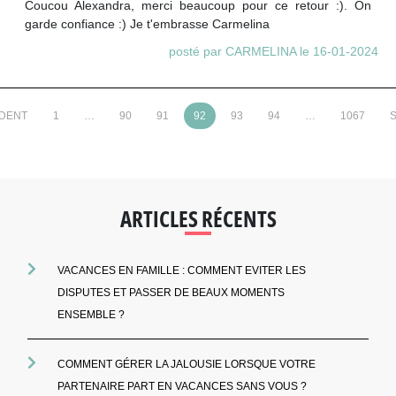
Coucou Alexandra, merci beaucoup pour ce retour :). On
garde confiance :) Je t'embrasse Carmelina
posté par CARMELINA le 16-01-2024
ÉDENT
1
…
90
91
92
93
94
…
1067
S
ARTICLES RÉCENTS
VACANCES EN FAMILLE : COMMENT EVITER LES
DISPUTES ET PASSER DE BEAUX MOMENTS
ENSEMBLE ?
COMMENT GÉRER LA JALOUSIE LORSQUE VOTRE
PARTENAIRE PART EN VACANCES SANS VOUS ?