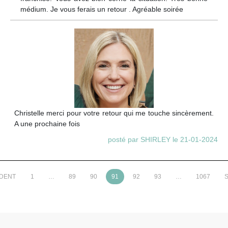
médium. Je vous ferais un retour . Agréable soirée
Christelle merci pour votre retour qui me touche sincèrement.
A une prochaine fois
posté par SHIRLEY le 21-01-2024
ÉDENT
1
…
89
90
91
92
93
…
1067
S