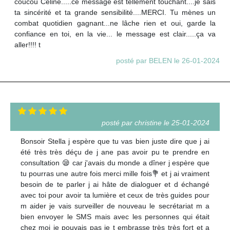
coucou Céline.....ce message est tellement touchant....je sais
ta sincérité et ta grande sensibilité....MERCI. Tu mènes un
combat quotidien gagnant...ne lâche rien et oui, garde la
confiance en toi, en la vie... le message est clair.....ça va
aller!!!! t
posté par BELEN le 26-01-2024
posté par christine le 25-01-2024
Bonsoir Stella j espère que tu vas bien juste dire que j ai
été très très déçu de j ane pas avoir pu te prendre en
consultation 😪 car j'avais du monde a dîner j espère que
tu pourras une autre fois merci mille fois💐 et j ai vraiment
besoin de te parler j ai hâte de dialoguer et d échangé
avec toi pour avoir ta lumière et ceux de très guides pour
m aider je vais surveiller de nouveau le secrétariat m a
bien envoyer le SMS mais avec les personnes qui était
chez moi je pouvais pas je t embrasse très très fort et a