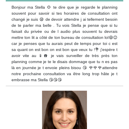
Bonjour ma Stella 🌻 te dire que je regarde le planning
souvent pour savoir si tes horaires de consultation ont
changé je suis 😪 de devoir attendre j ai tellement besoin
de te parler ma belle . Tu vois Stella je pense que si tu
faisait du privée ou de l audio plus souvent tu devrais
mettre ton lit a côté de ton bureau de consultation lol😄😉
car je penses que tu aurais peut de temps pour toi c est
sa quant on est bon on est bon que veux tu !💐 j'espère t
avoir vite au 📱☎️ je vais surveiller de très près ton
planning comme je te le disais dommage que tu n es pas
là en journée je t envoie pleins bisou 😘 🌹🌹🌹attendre
notre prochaine consultation va être long trop hâte je t
embrasse ma Stella 😘😘😘