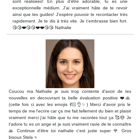
sont réalisées! En plus d’être adorable, tu es une
exceptionnelle médium. J’ai vraiment hâte de te revoir
ainsi que tes guides! J’espère pouvoir te recontacter très
rapidement. Je te dis à très vite. Je t’embrasse bien fort.
😘😘❤️😘😘❤️❤️😘😘 Nathalie
Coucou ma Nathalie je suis trop contente d'avoir de tes
nouvelles en decouvrant ta belle évaluation positive ❤️🙏
(cette fois ci avec les emojis 💃🏻👌✨) Merci d'avoir pris le
temps de me l'ecrire car ça me fait tellement du bien et plaisir
vraiment merci j'ai hâte que tu me racontes tout ça 🥰😍 Je
t'adore tu es un ange et je suis vraiment ravie de te connaître
🙏 Continue d'être toi nathalie c'est juste super 🌹 Gros
bisous Stela ⭐️