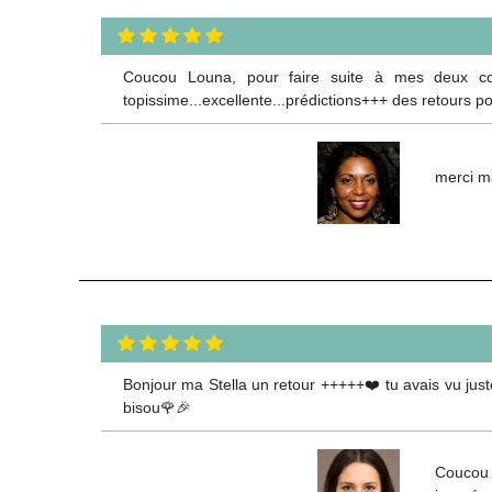
Coucou Louna, pour faire suite à mes deux cons
topissime...excellente...prédictions+++ des retours posi
merci m
Bonjour ma Stella un retour +++++❤️ tu avais vu juste 
bisou🌹🎉
Coucou c