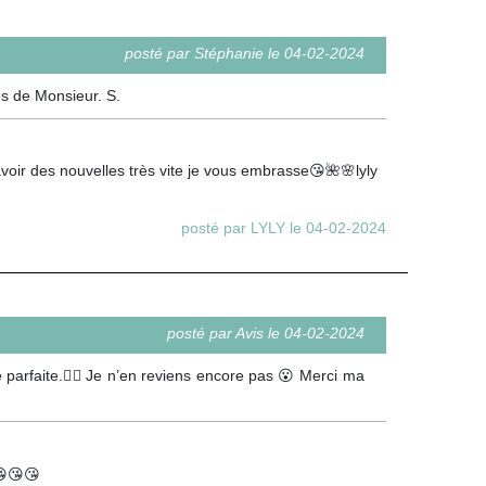
posté par Stéphanie le 04-02-2024
es de Monsieur. S.
 avoir des nouvelles très vite je vous embrasse😘🌺🌸lyly
posté par LYLY le 04-02-2024
posté par Avis le 04-02-2024
e parfaite.👍🏻 Je n’en reviens encore pas 😮 Merci ma
😘😘😘