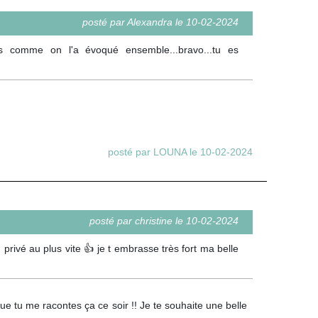
posté par Alexandra le 10-02-2024
rs comme on l'a évoqué ensemble...bravo...tu es
posté par LOUNA le 10-02-2024
posté par christine le 10-02-2024
 privé au plus vite 👍 je t embrasse très fort ma belle
que tu me racontes ça ce soir !! Je te souhaite une belle