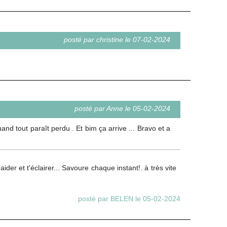
posté par christine le 07-02-2024
posté par Anne le 05-02-2024
nd tout paraît perdu . Et bim ça arrive ... Bravo et a
ider et t'éclairer... Savoure chaque instant!. à très vite
posté par BELEN le 05-02-2024