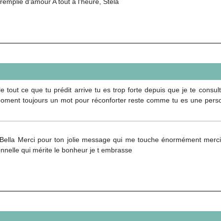
remplie d'amour A tout à l'heure, Stela
out ce que tu prédit arrive tu es trop forte depuis que je te consulte
ment toujours un mot pour réconforter reste comme tu es une pers
Bella Merci pour ton jolie message qui me touche énormément merci a
nnelle qui mérite le bonheur je t embrasse