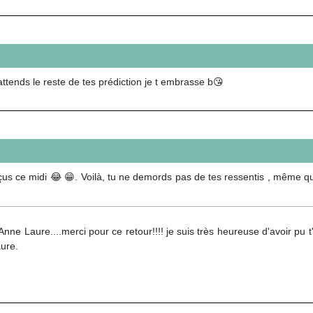
ttends le reste de tes prédiction je t embrasse b😘
çus ce midi 😂 😁. Voilà, tu ne demords pas de tes ressentis , même qua
nne Laure....merci pour ce retour!!!! je suis très heureuse d'avoir pu t'a
ure.