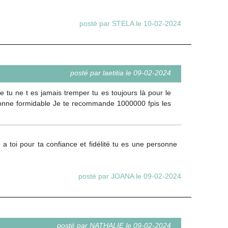
posté par STELA le 10-02-2024
posté par laetitia le 09-02-2024
 tu ne t es jamais tremper tu es toujours là pour le
onne formidable Je te recommande 1000000 fpis les
 toi pour ta confiance et fidélité tu es une personne
posté par JOANA le 09-02-2024
posté par NATHALIE le 09-02-2024