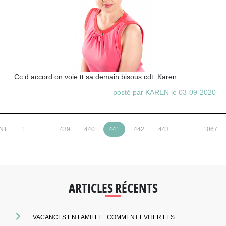
Cc d accord on voie tt sa demain bisous cdt. Karen
posté par KAREN le 03-09-2020
NT
1
…
439
440
441
442
443
…
1067
ARTICLES RÉCENTS
VACANCES EN FAMILLE : COMMENT EVITER LES