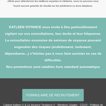
efforts pour sélectionner les meilleurs voyantes et médiums, nous ne pouvons vous
fournir aucune garantie de résultat sur les prédictions ou leurs datations.
KATLEEN VOYANCE vous invite à être particulièrement
vigilant sur vos consultations, leur durée et leur fréquence.
La consultation excessive de services de voyance pouvant
engendrer des risques (endettement, isolement,
dépendance...) n’hésitez pas à vous faire assister en cas de
difficultés.
Nos promotions sont valables hors standard automatique
FORMULAIRE DE RECRUTEMENT
Cabinet Katleen © & La Voyance Tendance © -
Mentions Légales
-
CGUV
-
Politique de