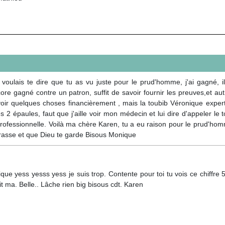
oulais te dire que tu as vu juste pour le prud'homme, j'ai gagné, i
ncore gagné contre un patron, suffit de savoir fournir les preuves,et
oir quelques choses financièrement , mais la toubib Véronique expert 
 épaules, faut que j'aille voir mon médecin et lui dire d'appeler le t
rofessionnelle. Voilà ma chère Karen, tu a eu raison pour le prud'homm
brasse et que Dieu te garde Bisous Monique
ue yess yesss yess je suis trop. Contente pour toi tu vois ce chiffre 5
it ma. Belle.. Lâche rien big bisous cdt. Karen