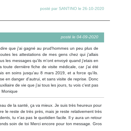
posté par SANTINO le 26-10-2020
posté le 04-09-2020
e dire que j'ai gagné au prud'hommes un peu plus de
outes les attestations de mes gens chez qui j'allais
tous les messages qu'ils m'ont envoyé quand j'etais en
a toute dernière fiche de visite médicale, car j'ai été
s en soins jusqu'au 8 mars 2019, et a force qu'ils.
e en danger d'autrui, et sans visite de reprise. Donc
liaire de vie que j'ai tous les jours, tu vois c'est pas
++ Monique
eau de la santé, ça va mieux. Je suis très heureux pour
e le reste de très près, mais je reste relativement très
ents, tu n'as pas le quotidien facile. Il y aura un retour
 prends soin de toi Merci encore pour ton message. Gros