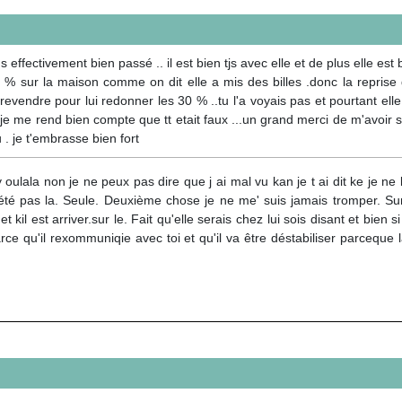
ectivement bien passé .. il est bien tjs avec elle et de plus elle es
 30 % sur la maison comme on dit elle a mis des billes .donc la reprise
endre pour lui redonner les 30 % ..tu l'a voyais pas et pourtant elle 
ui je me rend bien compte que tt etait faux ...un grand merci de m'avoir
. je t'embrasse bien fort
 oulala non je ne peux pas dire que j ai mal vu kan je t ai dit ke je ne
'été pas la. Seule. Deuxième chose je ne me' suis jamais tromper. Sur
et kil est arriver.sur le. Fait qu'elle serais chez lui sois disant et bien 
rce qu'il rexommuniqie avec toi et qu'il va être déstabiliser parceque l