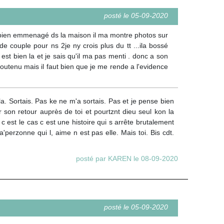
posté le 05-09-2020
t bien emmenagé ds la maison il ma montre photos sur
 de couple pour ns 2je ny crois plus du tt ...ila bossé
est bien la et je sais qu'il ma pas menti . donc a son
 soutenu mais il faut bien que je me rende a l'evidence
 la. Sortais. Pas ke ne m'a sortais. Pas et je pense bien
 son retour auprès de toi et pourtznt dieu seul kon la
si c est le cas c est une histoire qui s arrête brutalement
a'perzonne qui l, aime n est pas elle. Mais toi. Bis cdt.
posté par KAREN le 08-09-2020
posté le 05-09-2020