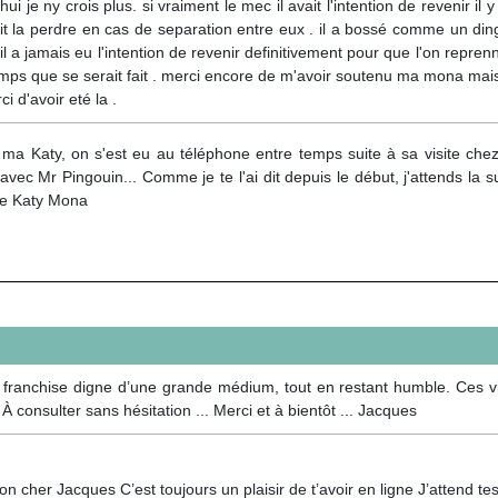
e ny crois plus. si vraiment le mec il avait l'intention de revenir il y a
t la perdre en cas de separation entre eux . il a bossé comme un di
 a jamais eu l'intention de revenir definitivement pour que l'on reprenne
temps que se serait fait . merci encore de m'avoir soutenu ma mona mais 
i d'avoir eté la .
a Katy, on s'est eu au téléphone entre temps suite à sa visite chez t
 avec Mr Pingouin... Comme je te l'ai dit depuis le début, j'attends la 
te Katy Mona
franchise digne d’une grande médium, tout en restant humble. Ces vis
 À consulter sans hésitation ... Merci et à bientôt ... Jacques
n cher Jacques C’est toujours un plaisir de t’avoir en ligne J’attend 