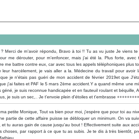
? Merci de m'avoir répondu, Bravo à toi !! Tu as vu juste Je viens t
ur me dérouter, pour m'enfoncer, mais j'ai été la. Plus forte, avec t
ncore me battre contre eux, car avec tous les appels téléphoniques plus 
 leur harcèlement, je vais aller a la. Médecine du travail pour avoir l
ue je n'étais pas guéri de mon accident de février 2019et que J'étai
que j'ai faites et PAF le 5 mars 2ème accident.Y a quand même une mis
géné, je suis reconnue handicapée et en fauteuil roulant et béquille, Auxi
sous, je suis un sec,.. Je t'envoie plein d'étoiles et t'embrasse +++++++
a petite Monique, Tout va bien pour moi, j'espère que pour toi au niv
une partie de cette affaire puisse se débloquer un minimum. On va suivr
, et tu auras gain de cause jusqu'au bout ! Effectivement suite aux accid
s choses, par rapport à ce que tu as subis. Je te dis à très bientôt,
Mathieu