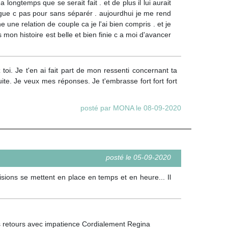
 longtemps que se serait fait . et de plus il lui aurait
ngue c pas pour sans séparér . aujourdhui je me rend
 une relation de couple ca je l'ai bien compris . et je
mon histoire est belle et bien finie c a moi d'avancer
oi. Je t'en ai fait part de mon ressenti concernant ta
suite. Je veux mes réponses. Je t'embrasse fort fort fort
posté par MONA le 08-09-2020
posté le 05-09-2020
ions se mettent en place en temps et en heure... Il
tes retours avec impatience Cordialement Regina