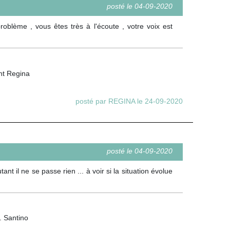
posté le 04-09-2020
blème , vous êtes très à l'écoute , votre voix est
ent Regina
posté par REGINA le 24-09-2020
posté le 04-09-2020
nt il ne se passe rien ... à voir si la situation évolue
. Santino