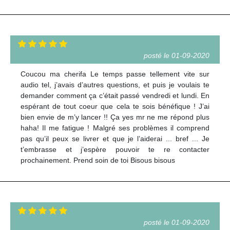
posté le 01-09-2020
Coucou ma cherifa Le temps passe tellement vite sur
audio tel, j’avais d’autres questions, et puis je voulais te
demander comment ça c’était passé vendredi et lundi. En
espérant de tout coeur que cela te sois bénéfique ! J’ai
bien envie de m’y lancer !! Ça yes mr ne me répond plus
haha! Il me fatigue ! Malgré ses problèmes il comprend
pas qu’il peux se livrer et que je l’aiderai ... bref ... Je
t’embrasse et j’espère pouvoir te re contacter
prochainement. Prend soin de toi Bisous bisous
posté le 01-09-2020