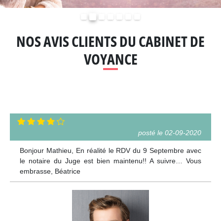
Précédent
Suivant
NOS AVIS CLIENTS DU CABINET DE
VOYANCE
posté le 02-09-2020
Bonjour Mathieu, En réalité le RDV du 9 Septembre avec
le notaire du Juge est bien maintenu!! A suivre… Vous
embrasse, Béatrice