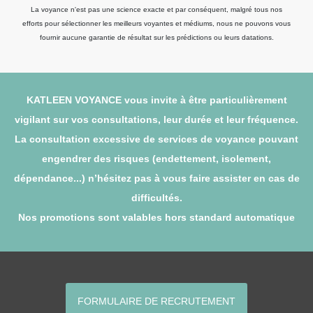
La voyance n'est pas une science exacte et par conséquent, malgré tous nos
efforts pour sélectionner les meilleurs voyantes et médiums, nous ne pouvons vous
fournir aucune garantie de résultat sur les prédictions ou leurs datations.
KATLEEN VOYANCE vous invite à être particulièrement
vigilant sur vos consultations, leur durée et leur fréquence.
La consultation excessive de services de voyance pouvant
engendrer des risques (endettement, isolement,
dépendance...) n’hésitez pas à vous faire assister en cas de
difficultés.
Nos promotions sont valables hors standard automatique
FORMULAIRE DE RECRUTEMENT