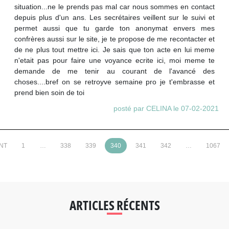
situation...ne le prends pas mal car nous sommes en contact
depuis plus d'un ans. Les secrétaires veillent sur le suivi et
permet aussi que tu garde ton anonymat envers mes
confrères aussi sur le site, je te propose de me recontacter et
de ne plus tout mettre ici. Je sais que ton acte en lui meme
n'etait pas pour faire une voyance ecrite ici, moi meme te
demande de me tenir au courant de l'avancé des
choses....bref on se retroyve semaine pro je t'embrasse et
prend bien soin de toi
posté par CELINA le 07-02-2021
NT
1
…
338
339
340
341
342
…
1067
ARTICLES RÉCENTS