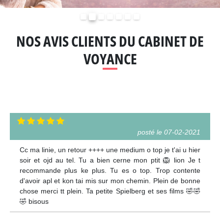
Précédent
Suivant
NOS AVIS CLIENTS DU CABINET DE
VOYANCE
posté le 07-02-2021
Cc ma linie, un retour ++++ une medium o top je t'ai u hier
soir et ojd au tel. Tu a bien cerne mon ptit 🦁 lion Je t
recommande plus ke plus. Tu es o top. Trop contente
d'avoir apl et kon tai mis sur mon chemin. Plein de bonne
chose merci tt plein. Ta petite Spielberg et ses films 🤣🤣
🤣 bisous