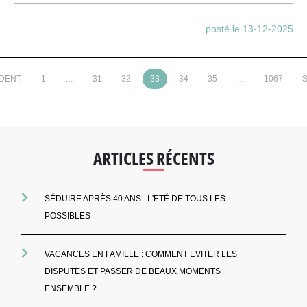
posté le 13-12-2025
ÉDENT
1
…
31
32
33
34
35
…
1067
S
ARTICLES RÉCENTS
SÉDUIRE APRÈS 40 ANS : L'ETÉ DE TOUS LES
POSSIBLES
VACANCES EN FAMILLE : COMMENT EVITER LES
DISPUTES ET PASSER DE BEAUX MOMENTS
ENSEMBLE ?