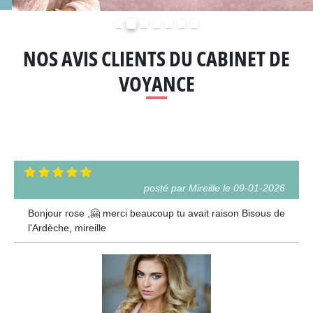
Précédent
Suivant
NOS AVIS CLIENTS DU CABINET DE
VOYANCE
posté par Mireille le 09-01-2026
Bonjour rose ,🤗 merci beaucoup tu avait raison Bisous de
l'Ardèche, mireille