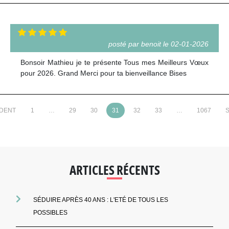
posté par benoit le 02-01-2026
Bonsoir Mathieu je te présente Tous mes Meilleurs Vœux
pour 2026. Grand Merci pour ta bienveillance Bises
ÉDENT
1
…
29
30
31
32
33
…
1067
S
ARTICLES RÉCENTS
SÉDUIRE APRÈS 40 ANS : L'ETÉ DE TOUS LES
POSSIBLES