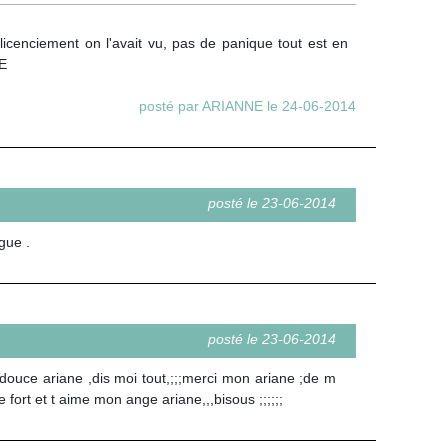
icenciement on l'avait vu, pas de panique tout est en
NE
posté par ARIANNE le 24-06-2014
posté le 23-06-2014
gue .
posté le 23-06-2014
i douce ariane ,dis moi tout,;;;merci mon ariane ;de m
 fort et t aime mon ange ariane,,,bisous ;;;;;;