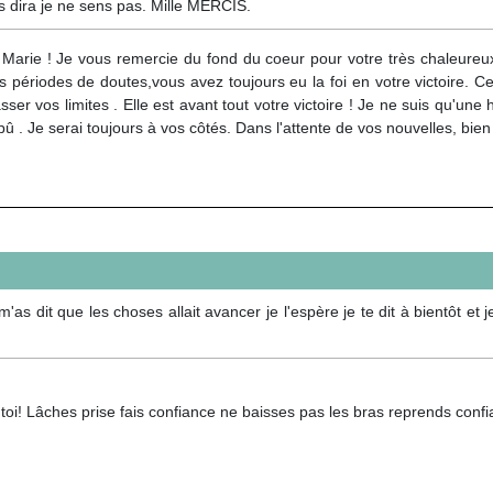
 dira je ne sens pas. Mille MERCIS.
 Marie ! Je vous remercie du fond du coeur pour votre très chaleure
 périodes de doutes,vous avez toujours eu la foi en votre victoire. C
sser vos limites . Elle est avant tout votre victoire ! Je ne suis qu
 pû . Je serai toujours à vos côtés. Dans l'attente de vos nouvelles, bi
m'as dit que les choses allait avancer je l'espère je te dit à bientôt et j
oi! Lâches prise fais confiance ne baisses pas les bras reprends confia