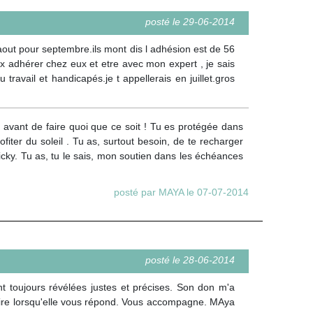
posté le 29-06-2014
n aout pour septembre.ils mont dis l adhésion est de 56
peux adhérer chez eux et etre avec mon expert , je sais
 travail et handicapés.je t appellerais en juillet.gros
t avant de faire quoi que ce soit ! Tu es protégée dans
ter du soleil . Tu as, surtout besoin, de te recharger
Vicky. Tu as, tu le sais, mon soutien dans les échéances
posté par MAYA le 07-07-2014
posté le 28-06-2014
nt toujours révélées justes et précises. Son don m'a
stoire lorsqu'elle vous répond. Vous accompagne. MAya