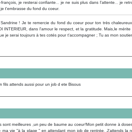
-françois, je resterai confiante... je ne suis plus dans l'attente... je r
s. je t'embrasse du fond du coeur.
 Sandrine ! Je te remercie du fond du coeur pour ton très chaleureu
INTERIEUR, dans l'amour le respect, et la gratitude. Mais,le mérite t
e je serai toujours à tes cotés pour t'accompagner ; Tu as mon soutie
 fils attends aussi pour un job d ete Bisous
 sont meilleures ,un peu de baume au coeur!Mon petit donne à doses
e ma vie "à la plage " en attendant mon job de rentrée. J'attends l