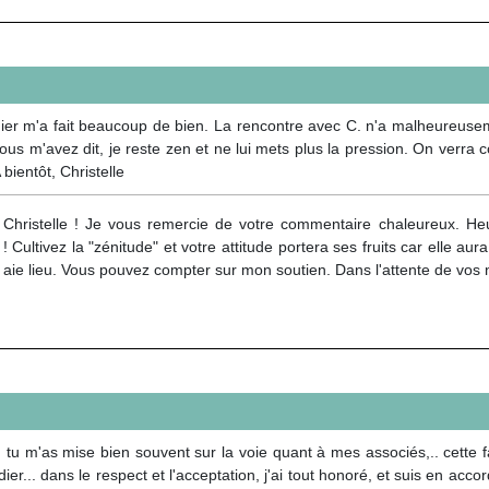
r m'a fait beaucoup de bien. La rencontre avec C. n'a malheureusement
ous m'avez dit, je reste zen et ne lui mets plus la pression. On verra 
ientôt, Christelle
 Christelle ! Je vous remercie de votre commentaire chaleureux. Heu
! Cultivez la "zénitude" et votre attitude portera ses fruits car elle a
 aie lieu. Vous pouvez compter sur mon soutien. Dans l'attente de vos
 tu m'as mise bien souvent sur la voie quant à mes associés,.. cette fat
r... dans le respect et l'acceptation, j'ai tout honoré, et suis en accord