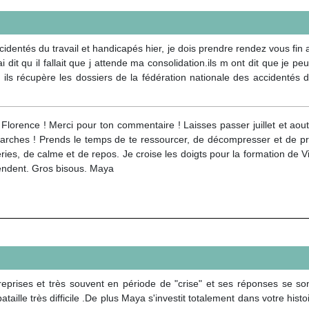
ccidentés du travail et handicapés hier, je dois prendre rendez vous fi
i dit qu il fallait que j attende ma consolidation.ils m ont dit que je 
s ils récupère les dossiers de la fédération nationale des accidentés du
Florence ! Merci pour ton commentaire ! Laisses passer juillet et aou
rches ! Prends le temps de te ressourcer, de décompresser et de profi
eries, de calme et de repos. Je croise les doigts pour la formation de 
tendent. Gros bisous. Maya
 reprises et très souvent en période de "crise" et ses réponses se so
aille très difficile .De plus Maya s'investit totalement dans votre hi