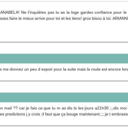
 ANABELA! Ne t'inquiètes pas tu as la loge gardes confiance pour le l
isses faire le mieux arrive pour toi et les tiens! gros bisou à toi. ARIAN
ous me donnez un peu d espoir pour la suite mais la route est encore lon
n mail ?? car je fais ce que tu m as dis ts les jours a21h30 ;;;dis mo
s predictions j y crois ;il faut que ça bouge maintenant;;;;;je t embrasse