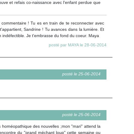
etrouve et refais co-naissance avec l'enfant perdue que
x commentaire ! Tu es en train de te reconnecter avec
'appartient, Sandrine ! Tu avances dans la lumière. Et
n indéfectible. Je t'embrasse du fond du coeur. Maya
posté par MAYA le 28-06-2014
posté le 25-06-2014
posté le 25-06-2014
 homéopathique des nouvelles ;mon "mari" attend la
a rencontre du "grand méchant loup" cette semaine ou