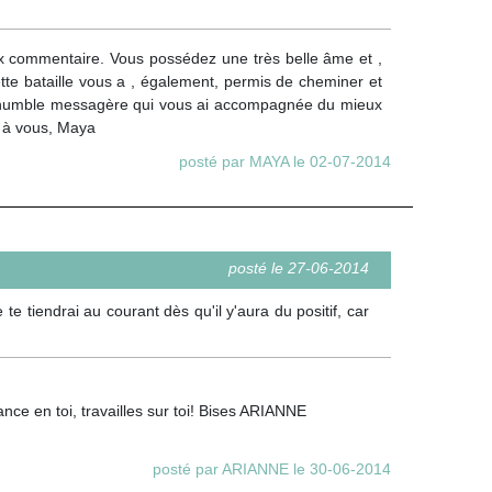
ux commentaire. Vous possédez une très belle âme et ,
ette bataille vous a , également, permis de cheminer et
'une humble messagère qui vous ai accompagnée du mieux
en à vous, Maya
posté par MAYA le 02-07-2014
posté le 27-06-2014
e te tiendrai au courant dès qu'il y'aura du positif, car
nce en toi, travailles sur toi! Bises ARIANNE
posté par ARIANNE le 30-06-2014