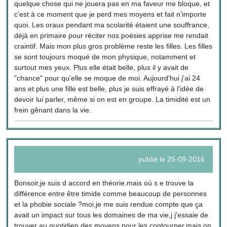
quelque chose qui ne jouera pas en ma faveur me bloque, et
c'est à ce moment que je perd mes moyens et fait n'importe
quoi. Les oraux pendant ma scolarité étaient une souffrance,
déjà en primaire pour réciter nos poésies apprise me rendait
craintif. Mais mon plus gros problème reste les filles. Les filles
se sont toujours moqué de mon physique, notamment et
surtout mes yeux. Plus elle était belle, plus il y avait de
"chance" pour qu'elle se moque de moi. Aujourd'hui j'ai 24
ans et plus une fille est belle, plus je suis effrayé à l'idée de
devoir lui parler, même si on est en groupe. La timidité est un
frein gênant dans la vie.
publié le 25-09-2016
Bonsoir,je suis d accord en théorie.mais où s e trouve la
différence entre être timide comme beaucoup de personnes
et la phobie sociale ?moi,je me suis rendue compte que ça
avait un impact sur tous les domaines de ma vie,j j'essaie de
trouver au quotidien des moyens pour les contourner,mais on