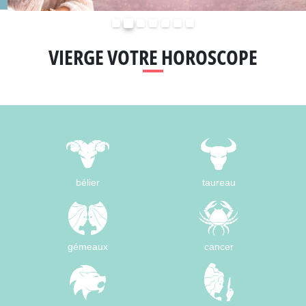
Précédent
Suivant
VIERGE VOTRE HOROSCOPE
bélier
taureau
gémeaux
cancer