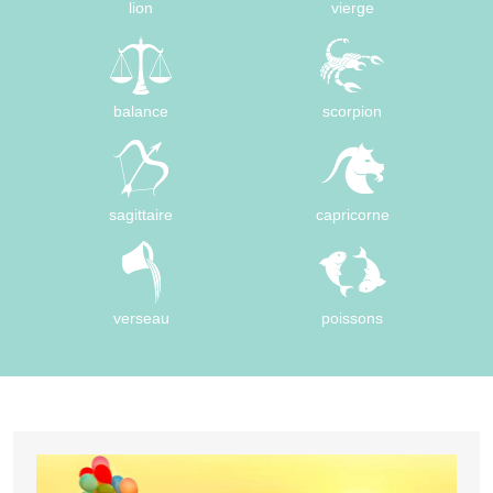
lion
vierge
balance
scorpion
sagittaire
capricorne
verseau
poissons