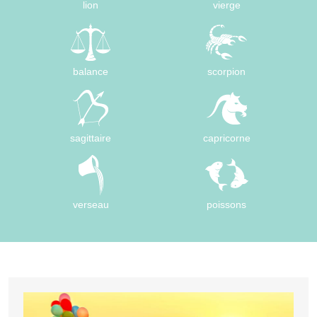
lion
vierge
balance
scorpion
sagittaire
capricorne
verseau
poissons