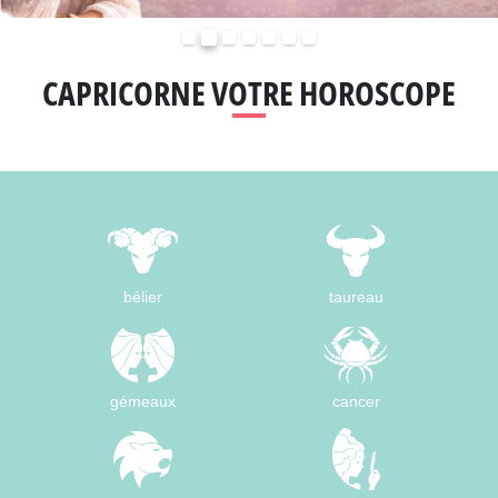
Précédent
Suivant
CAPRICORNE VOTRE HOROSCOPE
bélier
taureau
gémeaux
cancer