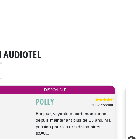
N AUDIOTEL
DISPONIBLE
RUBIS
130 consult.
💫 Je suis Rubis… et peut-être que si
vous lisez ces mots, ce n’est pas un
hasard. ✨ Médium, cartomancienne et
n...