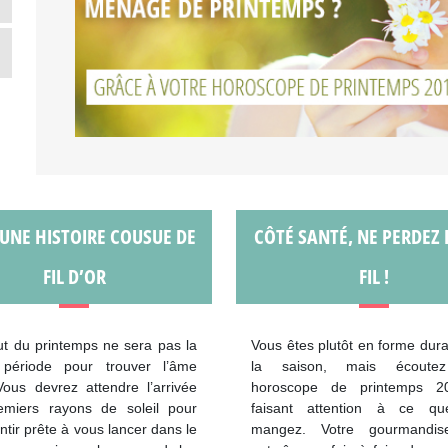
 UNE HISTOIRE COUSUE DE
CÔTÉ SANTÉ, NE PERDEZ 
FIL D’OR
FIL !
t du printemps ne sera pas la
Vous êtes plutôt en forme dura
période pour trouver l’âme
la saison, mais écoutez
ous devrez attendre l’arrivée
horoscope de printemps 2
emiers rayons de soleil pour
faisant attention à ce q
ntir prête à vous lancer dans le
mangez. Votre gourmandis