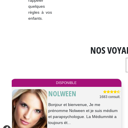
rappeler
quelques
règles à vos
enfants.
NOS VOYA
DISPONIBLE
PIERRE
ult.
576 consult.
Bonjour, je suis Pierre voyant et
um
magnétiseur depuis l'adolescence, je
a
travaille aux ressentis, au pendu...
Médium, Radiésthésie