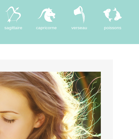
sagittaire
capricorne
verseau
poissons