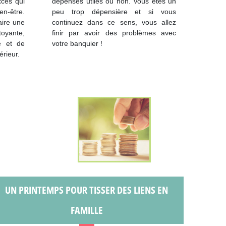
xcès qui
dépenses utiles ou non. Vous êtes un
en-être.
peu trop dépensière et si vous
aire une
continuez dans ce sens, vous allez
toyante,
finir par avoir des problèmes avec
ne et de
votre banquier !
érieur.
UN PRINTEMPS POUR TISSER DES LIENS EN
FAMILLE