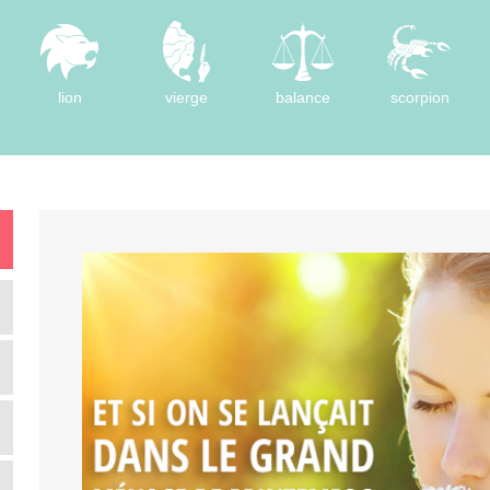
lion
vierge
balance
scorpion