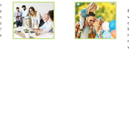
n
s
n
p
!
e