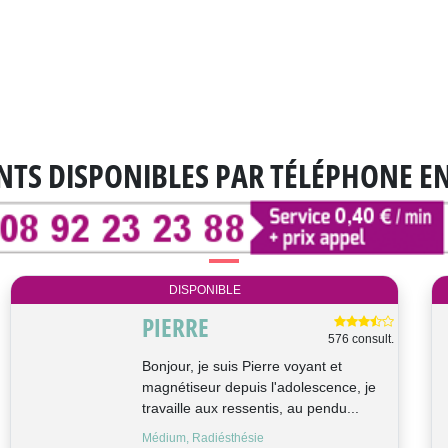
NTS DISPONIBLES
PAR TÉLÉPHONE E
DISPONIBLE
POLLY
2057 consult.
Bonjour, voyante et cartomancienne
depuis maintenant plus de 15 ans. Ma
passion pour les arts divinatoires
s&#0...