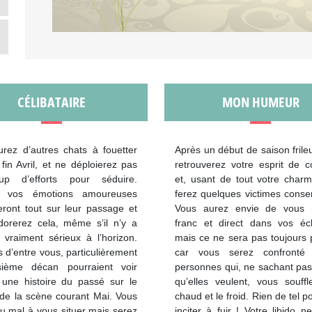
CÉLIBATAIRE
MON HUMEUR
rez d’autres chats à fouetter
Après un début de saison frile
 fin Avril, et ne déploierez pas
retrouverez votre esprit de 
up d’efforts pour séduire.
et, usant de tout votre char
e vos émotions amoureuses
ferez quelques victimes conse
ront tout sur leur passage et
Vous aurez envie de vous 
dorerez cela, même s’il n’y a
franc et direct dans vos éc
 vraiment sérieux à l’horizon.
mais ce ne sera pas toujours 
s d’entre vous, particulièrement
car vous serez confronté
isième décan pourraient voir
personnes qui, ne sachant pas
 une histoire du passé sur le
qu’elles veulent, vous souffl
de la scène courant Mai. Vous
chaud et le froid. Rien de tel p
u mal à vous situer mais serez
inciter à fuir ! Votre libido n