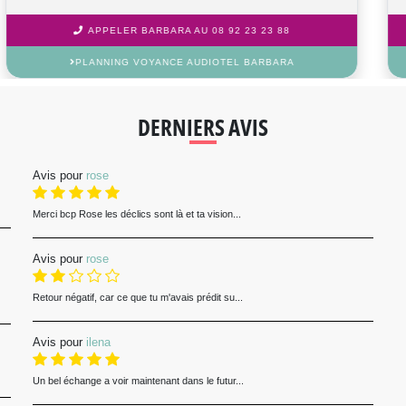
APPELER PIETRO AU 08 92 23 23 88
PLANNING VOYANCE AUDIOTEL PIETRO
DERNIERS AVIS
Avis pour
rose
Merci bcp Rose les déclics sont là et ta vision...
Avis pour
rose
Retour négatif, car ce que tu m'avais prédit su...
Avis pour
ilena
Un bel échange a voir maintenant dans le futur...