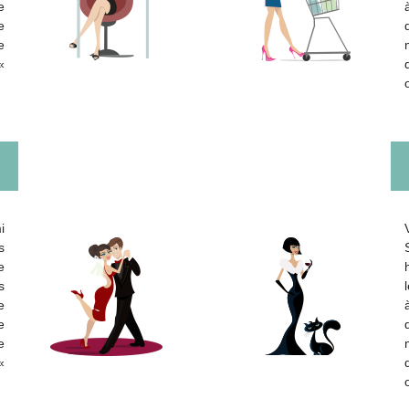
e
e
e
«
i
s
e
s
e
e
e
«