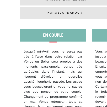
HOROSCOPE AMOUR
EN COUPLE
Jusqu’à mi-Avril, vous ne serez pas
Vous au
très à l’aise dans votre relation car
jusqu’à
Vénus en Bélier sera propice à des
beauco
moments passionnels, certes très
Ensuit
agréables dans l’instant, mais qui
emporte
risquent d’évoluer en querelles
vous a
aussitôt l’euphorie passée. Les astres
rien de
vous bousculeront et vous ne saurez
Certain
plus que penser de votre couple.
le tro
Changement de programme confirmé
revenir
en mai, Vénus retrouvant toute sa
devant 
vigueur. Non seulement vous vous
aurez d