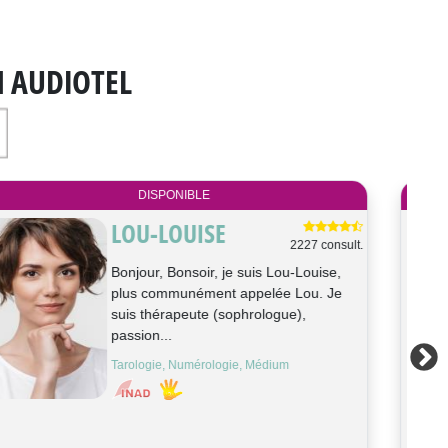
N AUDIOTEL
DISPONIBLE
POLLY
2061 consult.
Bonjour, voyante et cartomancienne
depuis maintenant plus de 15 ans. Ma
passion pour les arts divinatoires
s&#0...
Médium, Cartomancie