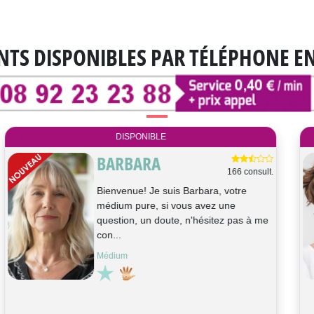
NTS DISPONIBLES
PAR TÉLÉPHONE E
DISPONIBLE
PIETRO
1379 consult.
Bonjour, je suis Pietro, médium de
naissance et tarologue. Par ma
médiumnité, je vous aide à trouver les
clés p...
Tarologie, Médium