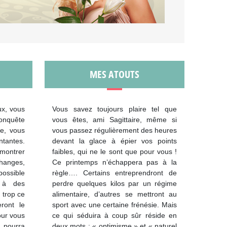
MES ATOUTS
ux, vous
Vous savez toujours plaire tel que
conquête
vous êtes, ami Sagittaire, même si
me, vous
vous passez régulièrement des heures
ntantes.
devant la glace à épier vos points
montrer
faibles, qui ne le sont que pour vous !
hanges,
Ce printemps n’échappera pas à la
possible
règle…. Certains entreprendront de
 à des
perdre quelques kilos par un régime
 trop ce
alimentaire, d’autres se mettront au
eront le
sport avec une certaine frénésie. Mais
our vous
ce qui séduira à coup sûr réside en
e pourra
deux mots : « optimisme » et « naturel