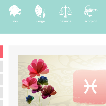
lion
vierge
balance
scorpion