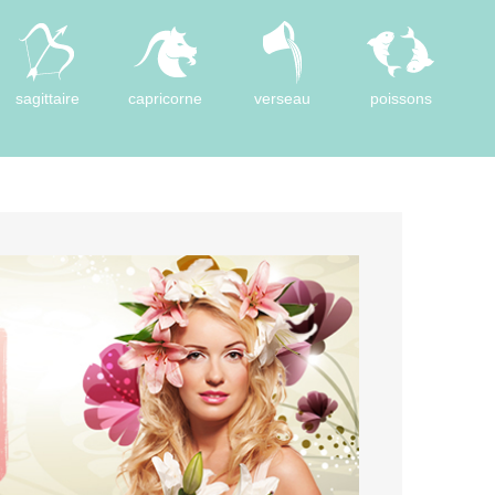
sagittaire
capricorne
verseau
poissons