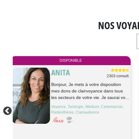
NOS VOYA
DISPONIBLE
MARIE-
ult.
2258 consult.
COLETTE
Bonjour je m'appelle Marie Colette,
médium pure, le son de votre voix
déclenche des flashs, des réponses à...
Tarologie, Médium, Astrologie, Cartomancie