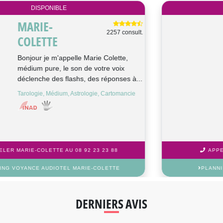
DISPONIBLE
NADEGE
10613 consult.
Bonjour à toutes et à tous, Je me
présente pour ceux qui ne me
connaissent pas Nadège , Médium
pure je m&#0...
Tarologie, Médium
APPELER NADEGE AU 08 92 23 23 88
PLANNING VOYANCE AUDIOTEL NADEGE
DERNIERS AVIS