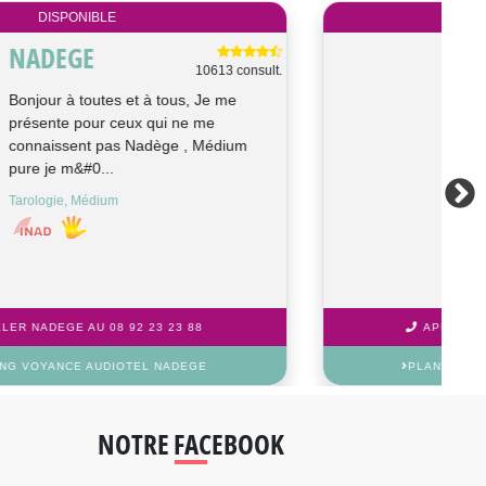
DISPONIBLE
NICOLAS
982 consult.
Nicolas, voyant avec ou sans support,
mon but est de vous guider pour vos
prises de décision sans
complaisance....
Tarologie, Médium
APPELER NICOLAS AU 08 92 23 23 88
PLANNING VOYANCE AUDIOTEL NICOLAS
NOTRE FACEBOOK