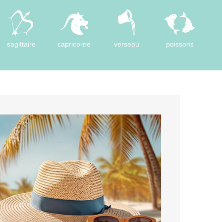
sagittaire
capricorne
verseau
poissons