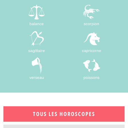
balance
scorpion
sagittaire
capricorne
verseau
poissons
TOUS LES HOROSCOPES