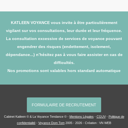
KATLEEN VOYANCE vous invite à être particulièrement
vigilant sur vos consultations, leur durée et leur fréquence.
La consultation excessive de services de voyance pouvant
engendrer des risques (endettement, isolement,
dépendance...) n’hésitez pas à vous faire assister en cas de
difficultés.
Nos promotions sont valables hors standard automatique
FORMULAIRE DE RECRUTEMENT
Cabinet Katleen © & La Voyance Tendance © -
Mentions Légales
-
CGUV
-
Politique de
confidentialité
-
Voyance Dom Tom
2005 - 2026 - Création :
VN WEB