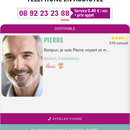
DISPONIBLE
PIERRE
576 consult.
Bonjour, je suis Pierre voyant et m...
Médium, Radiésthésie
APPELER PIERRE
PLANNING VOYANCE AUDIOTEL PIERRE