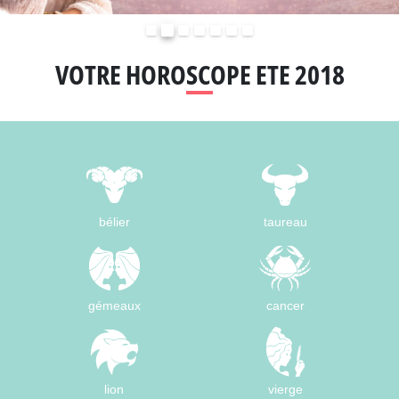
Précédent
Suivant
VOTRE HOROSCOPE ETE 2018
bélier
taureau
gémeaux
cancer
lion
vierge