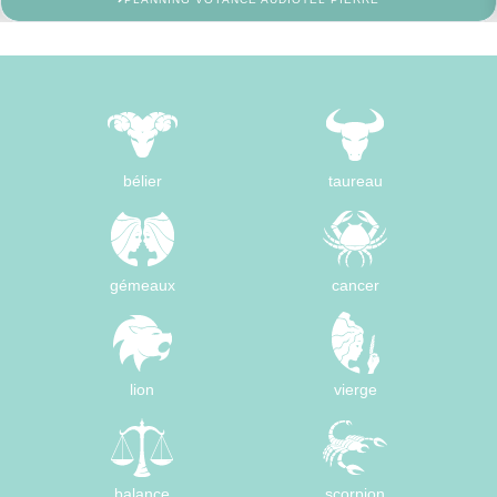
bélier
taureau
gémeaux
cancer
lion
vierge
balance
scorpion