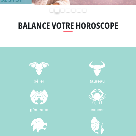
Précédent
Suivant
BALANCE VOTRE HOROSCOPE
bélier
taureau
gémeaux
cancer