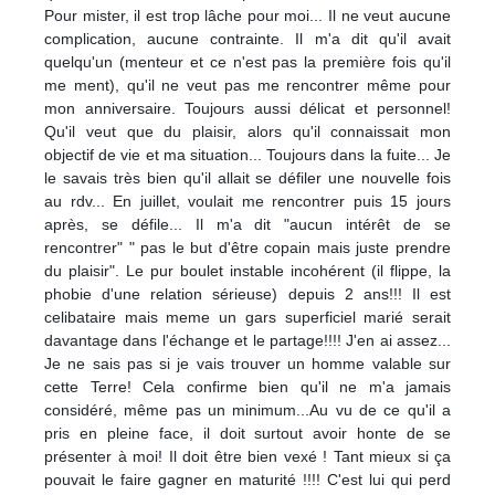
Pour mister, il est trop lâche pour moi... Il ne veut aucune
complication, aucune contrainte. Il m'a dit qu'il avait
quelqu'un (menteur et ce n'est pas la première fois qu'il
me ment), qu'il ne veut pas me rencontrer même pour
mon anniversaire. Toujours aussi délicat et personnel!
Qu'il veut que du plaisir, alors qu'il connaissait mon
objectif de vie et ma situation... Toujours dans la fuite... Je
le savais très bien qu'il allait se défiler une nouvelle fois
au rdv... En juillet, voulait me rencontrer puis 15 jours
après, se défile... Il m'a dit "aucun intérêt de se
rencontrer" " pas le but d'être copain mais juste prendre
du plaisir". Le pur boulet instable incohérent (il flippe, la
phobie d'une relation sérieuse) depuis 2 ans!!! Il est
celibataire mais meme un gars superficiel marié serait
davantage dans l'échange et le partage!!!! J'en ai assez...
Je ne sais pas si je vais trouver un homme valable sur
cette Terre! Cela confirme bien qu'il ne m'a jamais
considéré, même pas un minimum...Au vu de ce qu'il a
pris en pleine face, il doit surtout avoir honte de se
présenter à moi! Il doit être bien vexé ! Tant mieux si ça
pouvait le faire gagner en maturité !!!! C'est lui qui perd