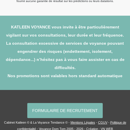
fournir aucune garantie de résultat sur les prédictions ou leurs datations.
KATLEEN VOYANCE vous invite à être particulièrement
vigilant sur vos consultations, leur durée et leur fréquence.
La consultation excessive de services de voyance pouvant
engendrer des risques (endettement, isolement,
dépendance...) n’hésitez pas à vous faire assister en cas de
difficultés.
Nos promotions sont valables hors standard automatique
FORMULAIRE DE RECRUTEMENT
Cabinet Katleen © & La Voyance Tendance © -
Mentions Légales
-
CGUV
-
Politique de
confidentialité
-
Voyance Dom Tom
2005 - 2026 - Création :
VN WEB