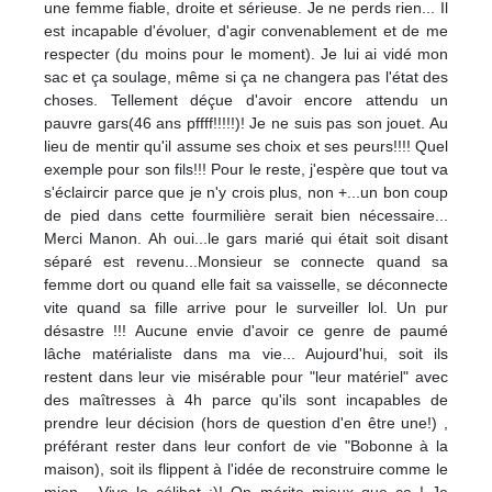
une femme fiable, droite et sérieuse. Je ne perds rien... Il
est incapable d'évoluer, d'agir convenablement et de me
respecter (du moins pour le moment). Je lui ai vidé mon
sac et ça soulage, même si ça ne changera pas l'état des
choses. Tellement déçue d'avoir encore attendu un
pauvre gars(46 ans pffff!!!!!)! Je ne suis pas son jouet. Au
lieu de mentir qu'il assume ses choix et ses peurs!!!! Quel
exemple pour son fils!!! Pour le reste, j'espère que tout va
s'éclaircir parce que je n'y crois plus, non +...un bon coup
de pied dans cette fourmilière serait bien nécessaire...
Merci Manon. Ah oui...le gars marié qui était soit disant
séparé est revenu...Monsieur se connecte quand sa
femme dort ou quand elle fait sa vaisselle, se déconnecte
vite quand sa fille arrive pour le surveiller lol. Un pur
désastre !!! Aucune envie d'avoir ce genre de paumé
lâche matérialiste dans ma vie... Aujourd'hui, soit ils
restent dans leur vie misérable pour "leur matériel" avec
des maîtresses à 4h parce qu'ils sont incapables de
prendre leur décision (hors de question d'en être une!) ,
préférant rester dans leur confort de vie "Bobonne à la
maison), soit ils flippent à l'idée de reconstruire comme le
mien... Vive le célibat :)! On mérite mieux que ça ! Je