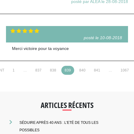
posté par ALEA le 28-08-2018
posté le 10-08-2018
Merci victoire pour ta voyance
NT
1
…
837
838
839
840
841
…
1067
ARTICLES RÉCENTS
SÉDUIRE APRÈS 40 ANS : L'ETÉ DE TOUS LES
POSSIBLES