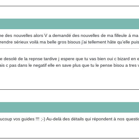
nne des nouvelles alors V a demandé des nouvelles de ma filleule à ma 
prendre sérieux voilà ma belle gros bisous j’ai tellement hâte qu’elle p
ie desolé de la repnse tardive j espere que tu vas bien oui c bizard en ef
s c pas dans le negatif elle en save plus que tu le pense bisou a tres v
ucoup vos guides !!! ;-) Au-delà des détails qui répondent à nos quest