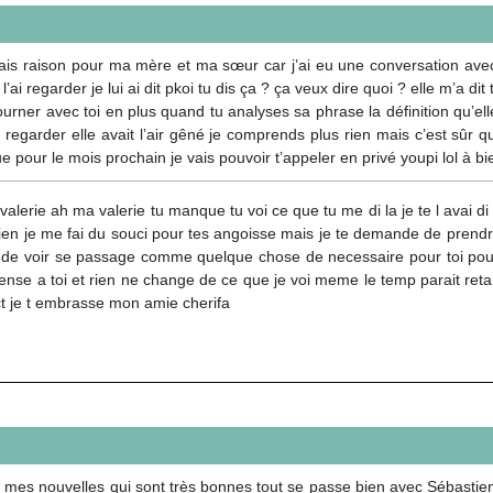
s raison pour ma mère et ma sœur car j’ai eu une conversation avec m
 regarder je lui ai dit pkoi tu dis ça ? ça veux dire quoi ? elle m’a dit tu
r retourner avec toi en plus quand tu analyses sa phrase la définition qu’
ai regarder elle avait l’air gêné je comprends plus rien mais c’est sûr
pour le mois prochain je vais pouvoir t’appeler en privé youpi lol à bi
valerie ah ma valerie tu manque tu voi ce que tu me di la je te l avai d
ien je me fai du souci pour tes angoisse mais je te demande de prendre s
 de voir se passage comme quelque chose de necessaire pour toi pour 
ense a toi et rien ne change de ce que je voi meme le temp parait reta
ct je t embrasse mon amie cherifa
de mes nouvelles qui sont très bonnes tout se passe bien avec Sébastien