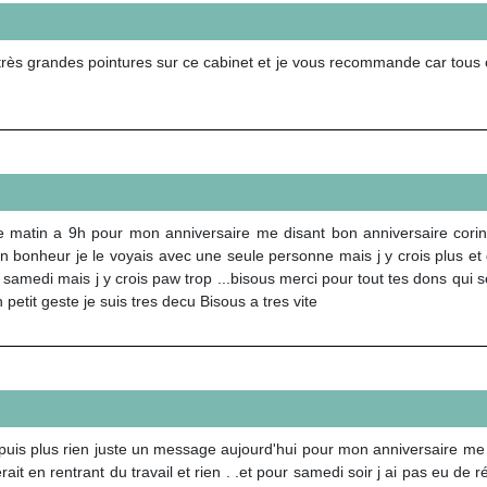
très grandes pointures sur ce cabinet et je vous recommande car tous c
 matin a 9h pour mon anniversaire me disant bon anniversaire corinn
n bonheur je le voyais avec une seule personne mais j y crois plus et 
our samedi mais j y crois paw trop ...bisous merci pour tout tes dons qui 
etit geste je suis tres decu Bisous a tres vite
puis plus rien juste un message aujourd'hui pour mon anniversaire me d
ait en rentrant du travail et rien . .et pour samedi soir j ai pas eu de ré