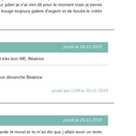
our julien je n'ai rien dit pour le moment mais je pense
e bouge toujours galère d'argent et de boulot le crétin
posté le 29-11-2019
t très bon WE, Béatrice
 - bon dimanche Béatrice.
posté par LISA le 30-11-2019
posté le 29-11-2019
rde le moral et tu m’as dis que j allais avoir un texto