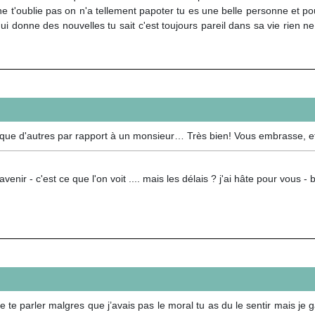
je ne t'oublie pas on n'a tellement papoter tu es une belle personne et p
 qui donne des nouvelles tu sait c'est toujours pareil dans sa vie rien n
s que d'autres par rapport à un monsieur… Très bien! Vous embrasse, e
 avenir - c'est ce que l'on voit .... mais les délais ? j'ai hâte pour vous
e te parler malgres que j’avais pas le moral tu as du le sentir mais je ga