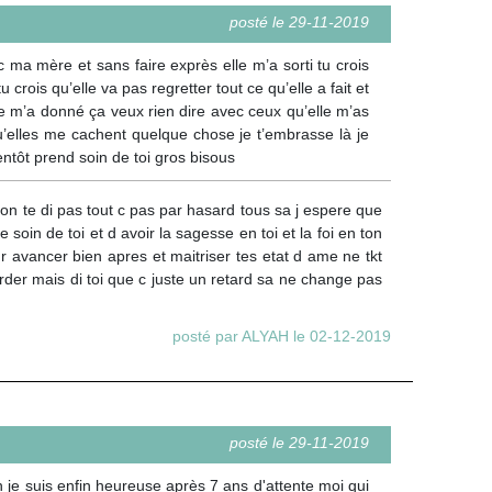
posté le 29-11-2019
a mère et sans faire exprès elle m’a sorti tu crois
 crois qu’elle va pas regretter tout ce qu’elle a fait et
elle m’a donné ça veux rien dire avec ceux qu’elle m’as
 qu’elles me cachent quelque chose je t’embrasse là je
entôt prend soin de toi gros bisous
i on te di pas tout c pas par hasard tous sa j espere que
oin de toi et d avoir la sagesse en toi et la foi en ton
avancer bien apres et maitriser tes etat d ame ne tkt
rder mais di toi que c juste un retard sa ne change pas
posté par ALYAH le 02-12-2019
posté le 29-11-2019
 je suis enfin heureuse après 7 ans d'attente moi qui