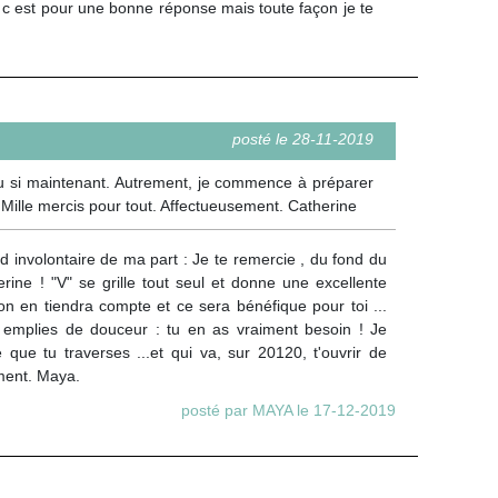
l c est pour une bonne réponse mais toute façon je te
posté le 28-11-2019
 vu si maintenant. Autrement, je commence à préparer
. Mille mercis pour tout. Affectueusement. Catherine
 involontaire de ma part : Je te remercie , du fond du
ine ! "V" se grille tout seul et donne une excellente
on en tiendra compte et ce sera bénéfique pour toi ...
t emplies de douceur : tu en as vraiment besoin ! Je
que tu traverses ...et qui va, sur 20120, t'ouvrir de
ement. Maya.
posté par MAYA le 17-12-2019