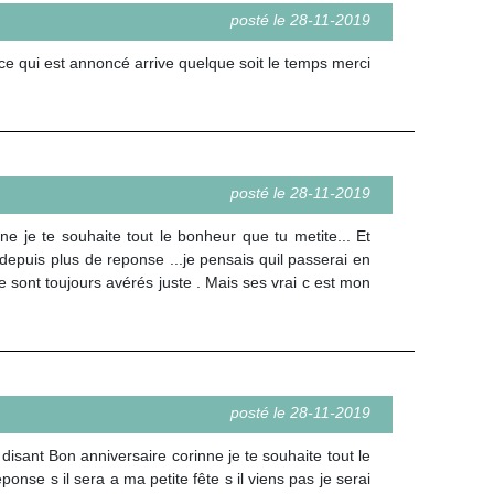
posté le 28-11-2019
e qui est annoncé arrive quelque soit le temps merci
posté le 28-11-2019
e je te souhaite tout le bonheur que tu metite... Et
depuis plus de reponse ...je pensais quil passerai en
se sont toujours avérés juste . Mais ses vrai c est mon
posté le 28-11-2019
isant Bon anniversaire corinne je te souhaite tout le
ponse s il sera a ma petite fête s il viens pas je serai