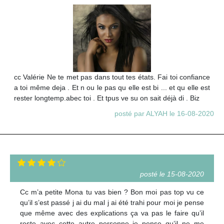
cc Valérie Ne te met pas dans tout tes états. Fai toi confiance
a toi même deja . Et n ou le pas qu elle est bi ... et qu elle est
rester longtemp.abec toi . Et tpus ve su on sait déjà di . Biz
posté par ALYAH le 16-08-2020
posté le 15-08-2020
Cc m’a petite Mona tu vas bien ? Bon moi pas top vu ce
qu’il s’est passé j ai du mal j ai été trahi pour moi je pense
que même avec des explications ça va pas le faire qu’il
reste avec cette autre personne je pense qu’il ne me