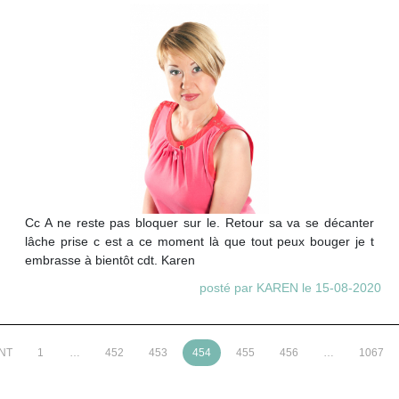
Cc A ne reste pas bloquer sur le. Retour sa va se décanter
lâche prise c est a ce moment là que tout peux bouger je t
embrasse à bientôt cdt. Karen
posté par KAREN le 15-08-2020
NT
1
…
452
453
454
455
456
…
1067