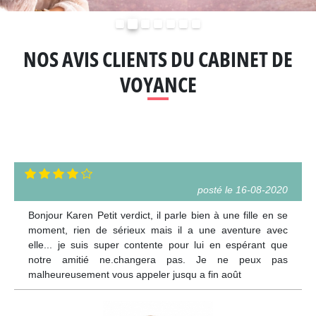
Précédent
Suivant
NOS AVIS CLIENTS DU CABINET DE
VOYANCE
posté le 16-08-2020
Bonjour Karen Petit verdict, il parle bien à une fille en se
moment, rien de sérieux mais il a une aventure avec
elle... je suis super contente pour lui en espérant que
notre amitié ne.changera pas. Je ne peux pas
malheureusement vous appeler jusqu a fin août