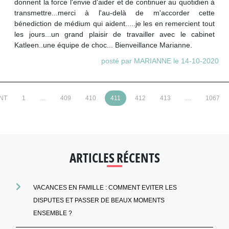
donnent la force l'envie d'aider et de continuer au quotidien à
transmettre...merci à l'au-delà de m'accorder cette
bénediction de médium qui aident.....je les en remercient tout
les jours...un grand plaisir de travailler avec le cabinet
Katleen..une équipe de choc... Bienveillance Marianne.
posté par MARIANNE le 14-10-2020
NT
1
…
409
410
411
412
413
…
1067
ARTICLES RÉCENTS
VACANCES EN FAMILLE : COMMENT EVITER LES
DISPUTES ET PASSER DE BEAUX MOMENTS
ENSEMBLE ?