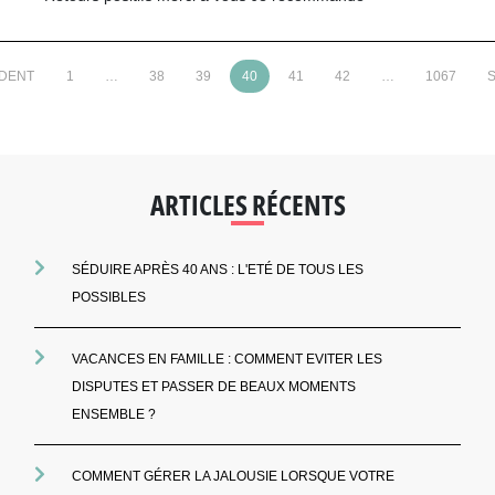
ÉDENT
1
…
38
39
40
41
42
…
1067
S
ARTICLES RÉCENTS
SÉDUIRE APRÈS 40 ANS : L'ETÉ DE TOUS LES
POSSIBLES
VACANCES EN FAMILLE : COMMENT EVITER LES
DISPUTES ET PASSER DE BEAUX MOMENTS
ENSEMBLE ?
COMMENT GÉRER LA JALOUSIE LORSQUE VOTRE