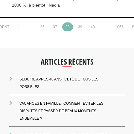
1000 %. à bientôt . Nadia
ÉDENT
1
…
36
37
38
39
40
…
1067
S
ARTICLES RÉCENTS
SÉDUIRE APRÈS 40 ANS : L'ETÉ DE TOUS LES
POSSIBLES
VACANCES EN FAMILLE : COMMENT EVITER LES
DISPUTES ET PASSER DE BEAUX MOMENTS
ENSEMBLE ?