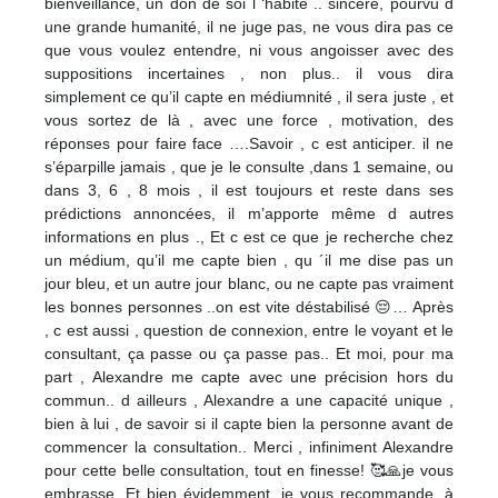
bienveillance, un don de soi l ‘habite .. sincère, pourvu d
une grande humanité, il ne juge pas, ne vous dira pas ce
que vous voulez entendre, ni vous angoisser avec des
suppositions incertaines , non plus.. il vous dira
simplement ce qu’il capte en médiumnité , il sera juste , et
vous sortez de là , avec une force , motivation, des
réponses pour faire face ….Savoir , c est anticiper. il ne
s’éparpille jamais , que je le consulte ,dans 1 semaine, ou
dans 3, 6 , 8 mois , il est toujours et reste dans ses
prédictions annoncées, il m’apporte même d autres
informations en plus ., Et c est ce que je recherche chez
un médium, qu’il me capte bien , qu ´il me dise pas un
jour bleu, et un autre jour blanc, ou ne capte pas vraiment
les bonnes personnes ..on est vite déstabilisé 😔… Après
, c est aussi , question de connexion, entre le voyant et le
consultant, ça passe ou ça passe pas.. Et moi, pour ma
part , Alexandre me capte avec une précision hors du
commun.. d ailleurs , Alexandre a une capacité unique ,
bien à lui , de savoir si il capte bien la personne avant de
commencer la consultation.. Merci , infiniment Alexandre
pour cette belle consultation, tout en finesse! 🥰🙏je vous
embrasse. Et bien évidemment, je vous recommande, à