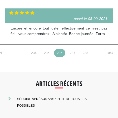
posté le 08-09-2021
Encore et encore tout juste...effectivement ce n'est pas
fini...vous comprendrez!! A bientôt. Bonne journée. Zorro
NT
1
…
234
235
236
237
238
…
1067
ARTICLES RÉCENTS
SÉDUIRE APRÈS 40 ANS : L'ETÉ DE TOUS LES
POSSIBLES