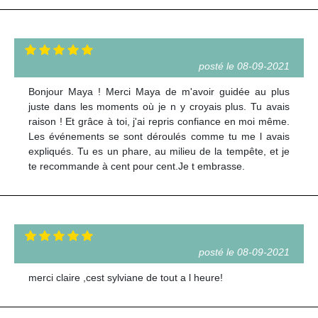
posté le 08-09-2021
Bonjour Maya ! Merci Maya de m'avoir guidée au plus
juste dans les moments où je n y croyais plus. Tu avais
raison ! Et grâce à toi, j'ai repris confiance en moi même.
Les événements se sont déroulés comme tu me l avais
expliqués. Tu es un phare, au milieu de la tempête, et je
te recommande à cent pour cent.Je t embrasse.
posté le 08-09-2021
merci claire ,cest sylviane de tout a l heure!