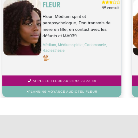
NEIGE
1104 consult.
Bonjour/Bonsoir, Je suis Neige, médium
cartomancienne. J’utilise divers oracles
(Belline, Chakra du coeur, Oracl...
Tarologie, Médium, Cartomancie
APPELER NEIGE AU 08 92 23 23 88
PLANNING VOYANCE AUDIOTEL NEIGE