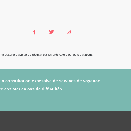
r aucune garantie de résultat sur les prédictions ou leurs datations.
 La consultation excessive de services de voyance
 assister en cas de difficultés.