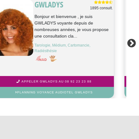
PIERRE
576 consult.
Bonjour, je suis Pierre voyant et
magnétiseur depuis l'adolescence, je
travaille aux ressentis, au pendu...
Médium, Radiésthésie
APPELER PIERRE AU 08 92 23 23 88
PLANNING VOYANCE AUDIOTEL PIERRE