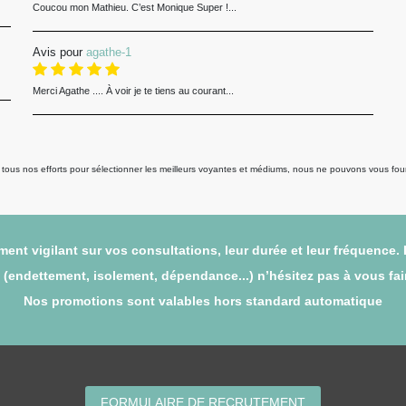
Coucou mon Mathieu. C’est Monique Super !...
Avis pour
agathe-1
Merci Agathe .... À voir je te tiens au courant...
us nos efforts pour sélectionner les meilleurs voyantes et médiums, nous ne pouvons vous fourni
ent vigilant sur vos consultations, leur durée et leur fréquence.
endettement, isolement, dépendance...) n’hésitez pas à vous faire
Nos promotions sont valables hors standard automatique
FORMULAIRE DE RECRUTEMENT