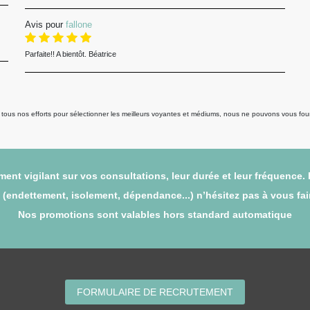
Avis pour
fallone
Parfaite!! A bientôt. Béatrice
us nos efforts pour sélectionner les meilleurs voyantes et médiums, nous ne pouvons vous fourni
ent vigilant sur vos consultations, leur durée et leur fréquence.
endettement, isolement, dépendance...) n’hésitez pas à vous faire
Nos promotions sont valables hors standard automatique
FORMULAIRE DE RECRUTEMENT