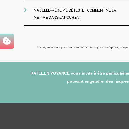
MA BELLE-MÈRE ME DÉTESTE : COMMENT ME LA
METTRE DANS LA POCHE ?
La voyance n'est pas une science exacte et par conséquent, malgré to
KATLEEN VOYANCE vous invite à être particulièrem
pouvant engendrer des risques (