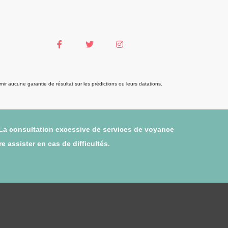
r aucune garantie de résultat sur les prédictions ou leurs datations.
 La consultation excessive de services de voyance
 assister en cas de difficultés.