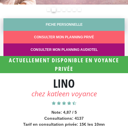
Précédent
Suivant
FICHE PERSONNELLE
CONSULTER MON PLANNING PRIVÉ
CONSULTER MON PLANNING AUDIOTEL
ACTUELLEMENT DISPONIBLE EN VOYANCE
PRIVÉE
LINO
chez katleen voyance
Note: 4,87 / 5
Consultations: 4137
Tarif en consultation privée: 15€ les 10mn