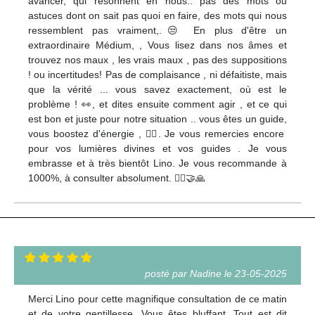
avancer, qui résonnent en nous.. pas des mots ou
astuces dont on sait pas quoi en faire, des mots qui nous
ressemblent pas vraiment,.😒 En plus d'être un
extraordinaire Médium, , Vous lisez dans nos âmes et
trouvez nos maux , les vrais maux , pas des suppositions
! ou incertitudes! Pas de complaisance , ni défaitiste, mais
que la vérité ... vous savez exactement, où est le
problème ! 👀, et dites ensuite comment agir , et ce qui
est bon et juste pour notre situation .. vous êtes un guide,
vous boostez d'énergie , 😮‍💨. Je vous remercies encore
pour vos lumières divines et vos guides . Je vous
embrasse et à très bientôt Lino. Je vous recommande à
1000%, à consulter absolument. 🙋‍♀️🤝🙏
posté par Nadine le 23-05-2025
Merci Lino pour cette magnifique consultation de ce matin
et de votre gentillesse. Vous êtes bluffant. Tout est dit