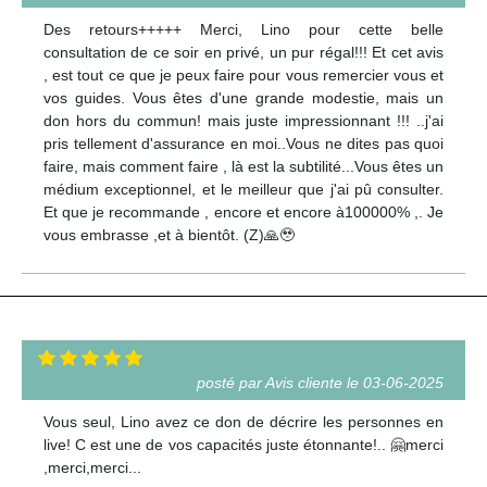
Des retours+++++ Merci, Lino pour cette belle
consultation de ce soir en privé, un pur régal!!! Et cet avis
, est tout ce que je peux faire pour vous remercier vous et
vos guides. Vous êtes d'une grande modestie, mais un
don hors du commun! mais juste impressionnant !!! ..j'ai
pris tellement d'assurance en moi..Vous ne dites pas quoi
faire, mais comment faire , là est la subtilité...Vous êtes un
médium exceptionnel, et le meilleur que j'ai pû consulter.
Et que je recommande , encore et encore à100000% ,. Je
vous embrasse ,et à bientôt. (Z)🙏🥹
posté par Avis cliente le 03-06-2025
Vous seul, Lino avez ce don de décrire les personnes en
live! C est une de vos capacités juste étonnante!.. 🤗merci
,merci,merci...