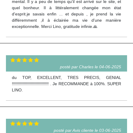
mental. Il y a peu de temps qu'il est arrivé sur le site, et
quel bonheur. Il à littéralement changée mon état
d'esprit.je savais enfin ... et depuis , je prend la vie
différemment ,il à éclairée ma vie d'une manière
exceptionnelle. Merci Lino, gratitude infinie.🙏
posté par Charles le 04-06-2025
du TOP, EXCELLENT, TRES PRECIS, GENIAL
!!!!!!!!!!!!!!!!!!!!!!!!!!!!!!! . Je RECOMMANDE à 100%. SUPER
LINO.
posté par Avis cliente le 03-06-2025