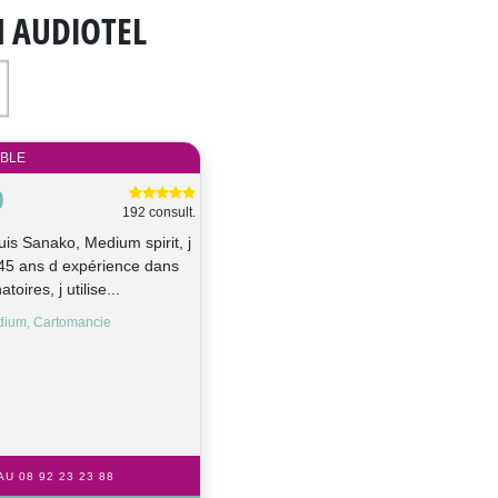
N AUDIOTEL
IBLE
O
192 consult.
uis Sanako, Medium spirit, j
r 45 ans d expérience dans
atoires, j utilise...
édium, Cartomancie
U 08 92 23 23 88