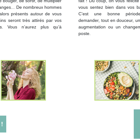
 bouger, de sortir, de multiplier
fait ! Du coup, on vous félicite
hanges... De nombreux hommes
vous sentez bien dans vos ba
alors présents autour de vous
C’est une bonne périod
ains seront très attirés par vos
demander, tout en douceur, un
s. Vous n’aurez plus qu’à
augmentation ou un change
poste.
!