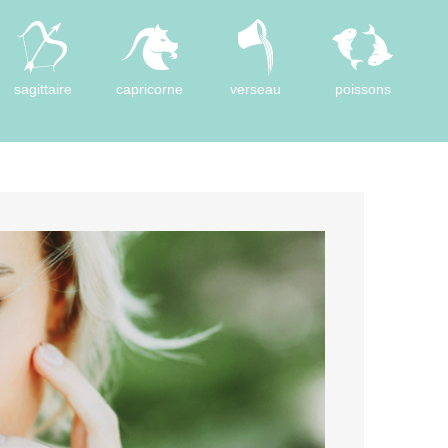
sagittaire
capricorne
verseau
poissons