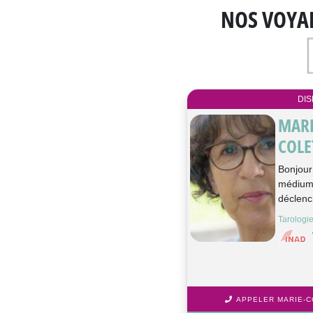
NOS VOYA
DIS
MARI
COLE
Bonjour
médium 
déclenc
Tarologi
APPELER MARIE-CO