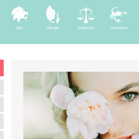
lion
vierge
balance
scorpion