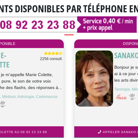
NTS DISPONIBLES
PAR TÉLÉPHONE E
PONIBLE
DISPON
E-
SANAK
2256 consult.
TTE
Bonjour je s
ai à ce jou
 je m'appelle Marie Colette,
les arts divin
pure, le son de votre voix
he des flashs, des réponses à...
Tarologie, M
e, Médium, Astrologie, Cartomancie
LETTE AU 08 92 23 23 88
APPELER SANAKO A