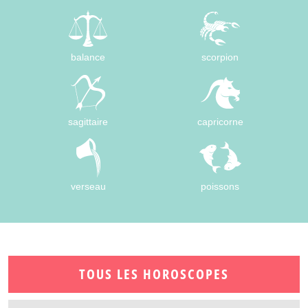
balance
scorpion
sagittaire
capricorne
verseau
poissons
TOUS LES HOROSCOPES