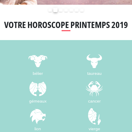
Précédent
Suivant
VOTRE HOROSCOPE PRINTEMPS 2019
bélier
taureau
gémeaux
cancer
lion
vierge