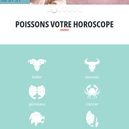
Précédent
Suivant
POISSONS VOTRE HOROSCOPE
bélier
taureau
gémeaux
cancer