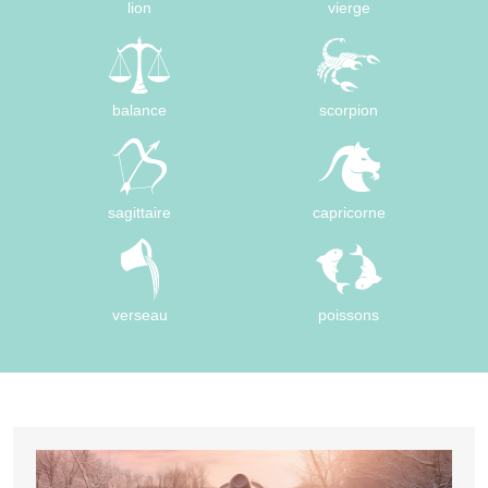
lion
vierge
balance
scorpion
sagittaire
capricorne
verseau
poissons