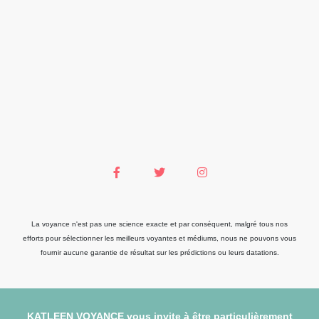
La voyance n'est pas une science exacte et par conséquent, malgré tous nos
efforts pour sélectionner les meilleurs voyantes et médiums, nous ne pouvons vous
fournir aucune garantie de résultat sur les prédictions ou leurs datations.
KATLEEN VOYANCE vous invite à être particulièrement