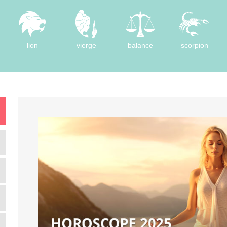
lion
vierge
balance
scorpion