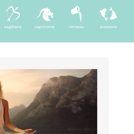
sagittaire
capricorne
verseau
poissons