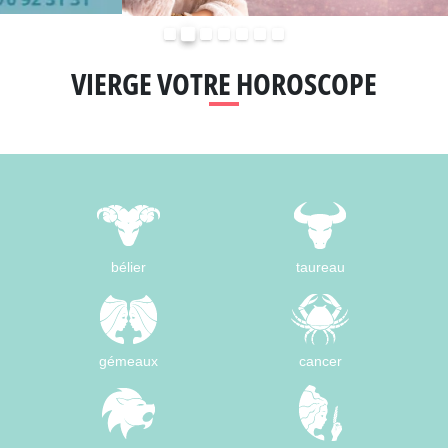
Précédent
Suivant
VIERGE VOTRE HOROSCOPE
bélier
taureau
gémeaux
cancer