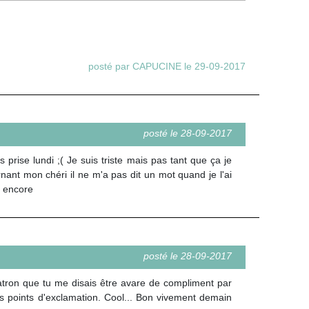
posté par CAPUCINE le 29-09-2017
posté le 28-09-2017
rise lundi ;( Je suis triste mais pas tant que ça je
nant mon chéri il ne m'a pas dit un mot quand je l'ai
i encore
posté le 28-09-2017
atron que tu me disais être avare de compliment par
des points d'exclamation. Cool... Bon vivement demain