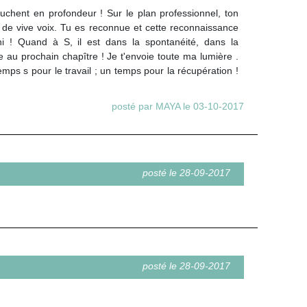
chent en profondeur ! Sur le plan professionnel, ton
r de vive voix. Tu es reconnue et cette reconnaissance
ni ! Quand à S, il est dans la spontanéité, dans la
au prochain chapître ! Je t'envoie toute ma lumière .
mps s pour le travail ; un temps pour la récupération !
posté par MAYA le 03-10-2017
posté le 28-09-2017
posté le 28-09-2017