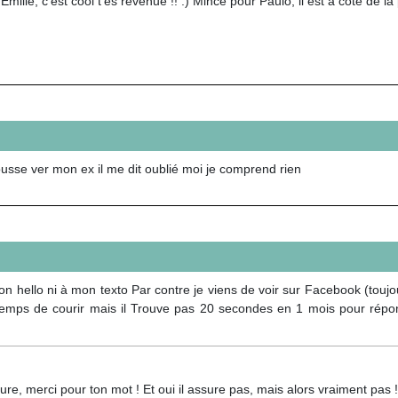
milie, c'est cool t'es revenue !! :) Mince pour Paulo, il est à coté de
pousse ver mon ex il me dit oublié moi je comprend rien
hello ni à mon texto Par contre je viens de voir sur Facebook (toujou
 temps de courir mais il Trouve pas 20 secondes en 1 mois pour répondr
ure, merci pour ton mot ! Et oui il assure pas, mais alors vraiment pas ! 