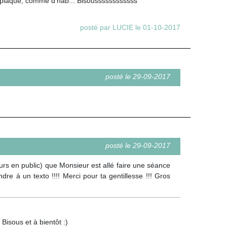
 la plaque, comme d'hab... Bisoussssssssssss
posté par LUCIE le 01-10-2017
posté le 29-09-2017
posté le 29-09-2017
rs en public) que Monsieur est allé faire une séance
e à un texto !!!! Merci pour ta gentillesse !!! Gros
Bisous et à bientôt :)