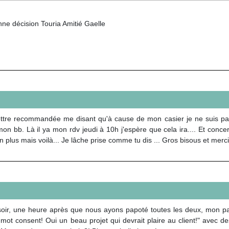
ne décision Touria Amitié Gaelle
ettre recommandée me disant qu'à cause de mon casier je ne suis pas p
 bb. Là il ya mon rdv jeudi à 10h j'espère que cela ira.... Et concer
 non plus mais voilà... Je lâche prise comme tu dis ... Gros bisous et merc
soir, une heure après que nous ayons papoté toutes les deux, mon p
t mot consent! Oui un beau projet qui devrait plaire au client!" avec 