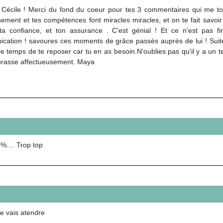
 Cécile ! Merci du fond du coeur pour tes 3 commentaires qui me tou
sement et tes compétences font miracles miracles, et on te fait savoi
ta confiance, et ton assurance . C'est génial ! Et ce n'est pas fi
cation ! savoures ces moments de grâce passés auprès de lui ! Suite 
e temps de te reposer car tu en as besoin.N'oublies pas qu'il y a un te
brasse affectueusement. Maya
%.... Trop top
je vais atendre