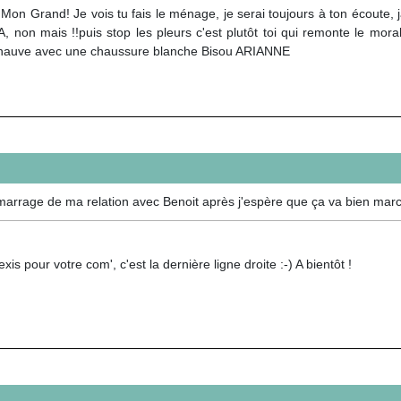
on Grand! Je vois tu fais le ménage, je serai toujours à ton écoute, ja
 non mais !!puis stop les pleurs c'est plutôt toi qui remonte le mora
hauve avec une chaussure blanche Bisou ARIANNE
marrage de ma relation avec Benoit après j'espère que ça va bien march
exis pour votre com', c'est la dernière ligne droite :-) A bientôt !