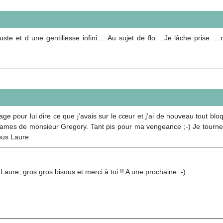
 et d une gentillesse infini.... Au sujet de flo. ..Je lâche prise. ..
age pour lui dire ce que j’avais sur le cœur et j’ai de nouveau tout bl
’ames de monsieur Gregory. Tant pis pour ma vengeance ;-) Je tourne 
sous Laure
aure, gros gros bisous et merci à toi !! A une prochaine :-)