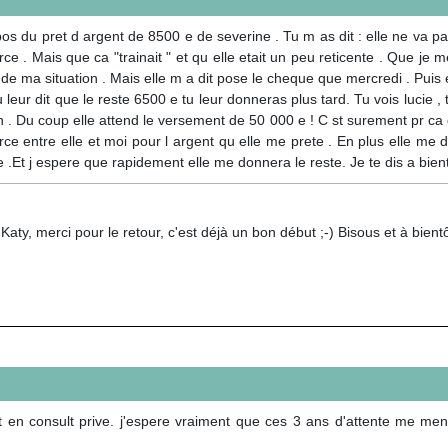
opos du pret d argent de 8500 e de severine . Tu m as dit : elle ne va pa
e . Mais que ca "trainait " et qu elle etait un peu reticente . Que je me
 ma situation . Mais elle m a dit pose le cheque que mercredi . Puis el
 leur dit que le reste 6500 e tu leur donneras plus tard. Tu vois lucie ,
on . Du coup elle attend le versement de 50 000 e ! C st surement pr ca 
e entre elle et moi pour l argent qu elle me prete . En plus elle me d
e .Et j espere que rapidement elle me donnera le reste. Je te dis a bient
aty, merci pour le retour, c'est déjà un bon début ;-) Bisous et à bientô
en consult prive. j'espere vraiment que ces 3 ans d'attente me men