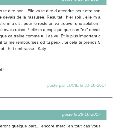
s te dire non . Elle va te dire d attendre peut etre son
 devais de la rassuree. Resultat : hier soir , elle m a
le m a dit : pour le reste on va trouver une solution .
 tu avais raison ! elle m a explique que son "ex" devait
que ca traine comme tu l as vu. Et le plus important c
it tu me rembourses qd tu peux . Si cela te prends 5
ot . Et t embrasse . Katy
t !
posté par LUCIE le 30-10-2017
posté le 28-10-2017
eront quelque part... encore merci en tout cas vous