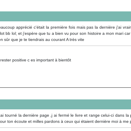
aucoup apprécié c'était la première fois mais pas la dernière j'ai vra
lot bb lol; et j'espère que tu a bien vu pour son histoire a mon mari car
en sûr que je te tiendrais au courant A très vite
rester positive c es important à bientôt
,j ai tourné la dernière page ,j ai fermé le livre et range celui-ci dans 
pour ton écoute et milles pardons à ceux qui étaient dernière moi à me