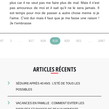
plus car il ne veut pas me faire plus de mal. Mais il n'est
pas amoureux de moi et il sait qu'il ne le sera jamais. Il
est temps pour moi de passer a autre chose meme si je
l'aime. C'est dur mais il faut que je me fasse une raison !
Je t'embrasse
NT
1
…
817
818
819
820
821
…
1067
ARTICLES RÉCENTS
SÉDUIRE APRÈS 40 ANS : L'ETÉ DE TOUS LES
POSSIBLES
VACANCES EN FAMILLE : COMMENT EVITER LES