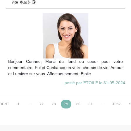
vite 🍀🙏🫰😘
Bonjour Corinne, Merci du fond du coeur pour votre
commentaire. Foi et Confiance en votre chemin de vie! Amour
et Lumière sur vous. Affectueusement. Etoile
posté par ETOILE le 31-05-2024
ÉDENT
1
…
77
78
79
80
81
…
1067
S