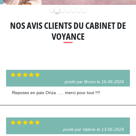
Précédent
Suivant
NOS AVIS CLIENTS DU CABINET DE
VOYANCE
posté par Bruno le 16-06-2024
Reposes en paix Oriza ….. merci pour tout !!!!
posté par Valerie le 13-06-2024