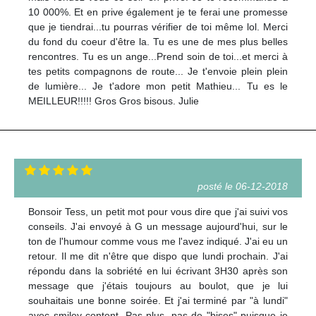
10 000%. Et en prive également je te ferai une promesse
que je tiendrai...tu pourras vérifier de toi même lol. Merci
du fond du coeur d'être la. Tu es une de mes plus belles
rencontres. Tu es un ange...Prend soin de toi...et merci à
tes petits compagnons de route... Je t'envoie plein plein
de lumière... Je t'adore mon petit Mathieu... Tu es le
MEILLEUR!!!!! Gros Gros bisous. Julie
posté le 06-12-2018
Bonsoir Tess, un petit mot pour vous dire que j'ai suivi vos
conseils. J'ai envoyé à G un message aujourd'hui, sur le
ton de l'humour comme vous me l'avez indiqué. J'ai eu un
retour. Il me dit n'être que dispo que lundi prochain. J'ai
répondu dans la sobriété en lui écrivant 3H30 après son
message que j'étais toujours au boulot, que je lui
souhaitais une bonne soirée. Et j'ai terminé par "à lundi"
avec smiley content. Pas plus, pas de "bises" puisque je