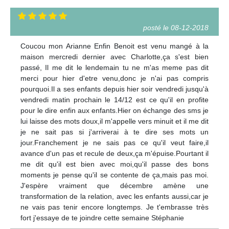
posté le 08-12-2018
Coucou mon Arianne Enfin Benoit est venu mangé à la
maison mercredi dernier avec Charlotte,ça s'est bien
passé, Il me dit le lendemain tu ne m'as meme pas dit
merci pour hier d'etre venu,donc je n'ai pas compris
pourquoi.Il a ses enfants depuis hier soir vendredi jusqu'à
vendredi matin prochain le 14/12 est ce qu'il en profite
pour le dire enfin aux enfants.Hier on échange des sms je
lui laisse des mots doux,il m'appelle vers minuit et il me dit
je ne sait pas si j'arriverai à te dire ses mots un
jour.Franchement je ne sais pas ce qu'il veut faire,il
avance d'un pas et recule de deux,ça m'épuise.Pourtant il
me dit qu'il est bien avec moi,qu'il passe des bons
moments je pense qu'il se contente de ça,mais pas moi.
J'espère vraiment que décembre amène une
transformation de la relation, avec les enfants aussi,car je
ne vais pas tenir encore longtemps. Je t'embrasse très
fort j'essaye de te joindre cette semaine Stéphanie