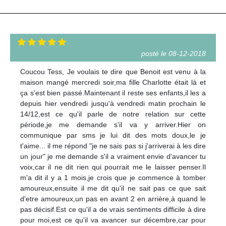
posté le 08-12-2018
Coucou Tess, Je voulais te dire que Benoit est venu à la
maison mangé mercredi soir,ma fille Charlotte était là et
ça s'est bien passé.Maintenant il reste ses enfants,il les a
depuis hier vendredi jusqu'à vendredi matin prochain le
14/12,est ce qu'il parle de notre relation sur cette
période,je me demande s'il va y arriver.Hier on
communique par sms je lui dit des mots doux,le je
t'aime... il me répond "je ne sais pas si j'arriverai à les dire
un jour" je me demande s'il a vraiment envie d'avancer tu
voix,car il ne dit rien qui pourrait me le laisser penser.Il
m'a dit il y a 1 mois,je crois que je commence à tomber
amoureux,ensuite il me dit qu'il ne sait pas ce que sait
d'etre amoureux,un pas en avant 2 en arrière,à quand le
pas décisif.Est ce qu'il a de vrais sentiments difficile à dire
pour moi,est ce qu'il va avancer sur décembre,car pour