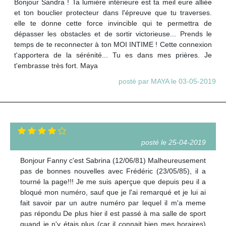
Bonjour Sandra ! Ta lumière intérieure est ta meil eure alliée
et ton bouclier protecteur dans l'épreuve que tu traverses.
elle te donne cette force invincible qui te permettra de
dépasser les obstacles et de sortir victorieuse... Prends le
temps de te reconnecter à ton MOI INTIME ! Cette connexion
t'apportera de la sérénité... Tu es dans mes prières. Je
t'embrasse très fort. Maya
posté par MAYA le 03-05-2019
posté le 25-04-2019
Bonjour Fanny c'est Sabrina (12/06/81) Malheureusement
pas de bonnes nouvelles avec Frédéric (23/05/85), il a
tourné la page!!! Je me suis aperçue que depuis peu il a
bloqué mon numéro, sauf que je l'ai remarqué et je lui ai
fait savoir par un autre numéro par lequel il m'a meme
pas répondu De plus hier il est passé à ma salle de sport
quand je n'y étais plus (car il connait bien mes horaires)