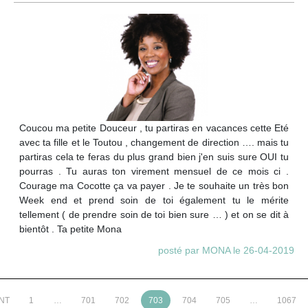
Coucou ma petite Douceur , tu partiras en vacances cette Eté
avec ta fille et le Toutou , changement de direction …. mais tu
partiras cela te feras du plus grand bien j'en suis sure OUI tu
pourras . Tu auras ton virement mensuel de ce mois ci .
Courage ma Cocotte ça va payer . Je te souhaite un très bon
Week end et prend soin de toi également tu le mérite
tellement ( de prendre soin de toi bien sure … ) et on se dit à
bientôt . Ta petite Mona
posté par MONA le 26-04-2019
NT
1
…
701
702
703
704
705
…
1067