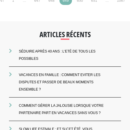
NT
1
…
647
648
649
650
651
…
1067
ARTICLES RÉCENTS
SÉDUIRE APRÈS 40 ANS : L'ETÉ DE TOUS LES
POSSIBLES
VACANCES EN FAMILLE : COMMENT EVITER LES
DISPUTES ET PASSER DE BEAUX MOMENTS
ENSEMBLE ?
COMMENT GÉRER LA JALOUSIE LORSQUE VOTRE
PARTENAIRE PART EN VACANCES SANS VOUS ?
SLOW LIFE ESTIVALE : ET SI CET ÉTÉ, VOUS