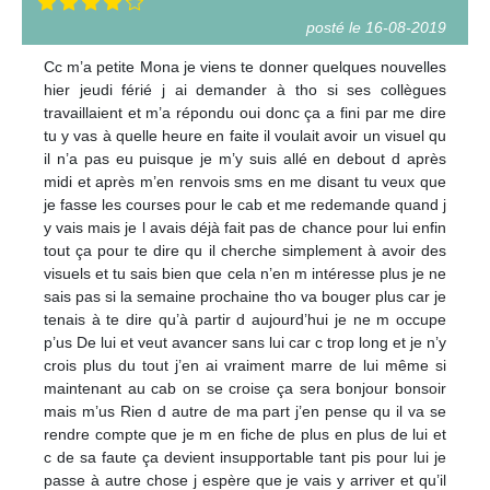
posté le 16-08-2019
Cc m’a petite Mona je viens te donner quelques nouvelles
hier jeudi férié j ai demander à tho si ses collègues
travaillaient et m’a répondu oui donc ça a fini par me dire
tu y vas à quelle heure en faite il voulait avoir un visuel qu
il n’a pas eu puisque je m’y suis allé en debout d après
midi et après m’en renvois sms en me disant tu veux que
je fasse les courses pour le cab et me redemande quand j
y vais mais je l avais déjà fait pas de chance pour lui enfin
tout ça pour te dire qu il cherche simplement à avoir des
visuels et tu sais bien que cela n’en m intéresse plus je ne
sais pas si la semaine prochaine tho va bouger plus car je
tenais à te dire qu’à partir d aujourd’hui je ne m occupe
p’us De lui et veut avancer sans lui car c trop long et je n’y
crois plus du tout j’en ai vraiment marre de lui même si
maintenant au cab on se croise ça sera bonjour bonsoir
mais m’us Rien d autre de ma part j’en pense qu il va se
rendre compte que je m en fiche de plus en plus de lui et
c de sa faute ça devient insupportable tant pis pour lui je
passe à autre chose j espère que je vais y arriver et qu’il