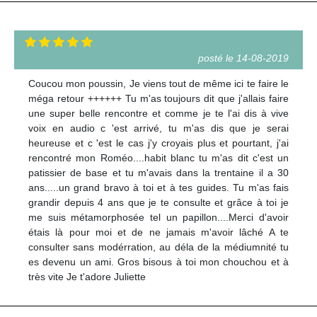
posté le 14-08-2019
Coucou mon poussin, Je viens tout de même ici te faire le
méga retour ++++++ Tu m'as toujours dit que j'allais faire
une super belle rencontre et comme je te l'ai dis à vive
voix en audio c 'est arrivé, tu m'as dis que je serai
heureuse et c 'est le cas j'y croyais plus et pourtant, j'ai
rencontré mon Roméo....habit blanc tu m'as dit c'est un
patissier de base et tu m'avais dans la trentaine il a 30
ans.....un grand bravo à toi et à tes guides. Tu m'as fais
grandir depuis 4 ans que je te consulte et grâce à toi je
me suis métamorphosée tel un papillon....Merci d'avoir
étais là pour moi et de ne jamais m'avoir lâché A te
consulter sans modérration, au déla de la médiumnité tu
es devenu un ami. Gros bisous à toi mon chouchou et à
très vite Je t'adore Juliette