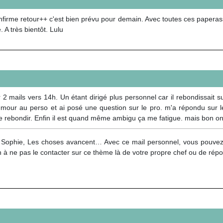
confirme retour++ c'est bien prévu pour demain. Avec toutes ces papera
 A très bientôt. Lulu
2 mails vers 14h. Un étant dirigé plus personnel car il rebondissait s
ur au perso et ai posé une question sur le pro. m'a répondu sur le p
de rebondir. Enfin il est quand même ambigu ça me fatigue. mais bon on
 Sophie, Les choses avancent… Avec ce mail personnel, vous pouvez 
n à ne pas le contacter sur ce thème là de votre propre chef ou de rép