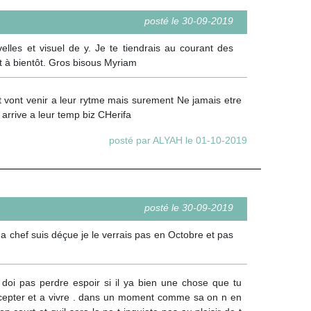
posté le 30-09-2019
elles et visuel de y. Je te tiendrais au courant des
it à bientôt. Gros bisous Myriam
vont venir a leur rytme mais surement Ne jamais etre
 arrive a leur temp biz CHerifa
posté par ALYAH le 01-10-2019
posté le 30-09-2019
ma chef suis déçue je le verrais pas en Octobre et pas
 doi pas perdre espoir si il ya bien une chose que tu
accepter et a vivre . dans un moment comme sa on n en