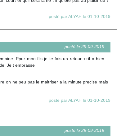
court et quil sera la ne t inquiete pas au plaisir de t
posté par ALYAH le 01-10-2019
posté le 29-09-2019
maine. Ppur mon fils je te fais un retour ++il a bien
ide. Je t embrasse
ire on ne peu pas le maitriser a la minute precise mais
posté par ALYAH le 01-10-2019
posté le 29-09-2019