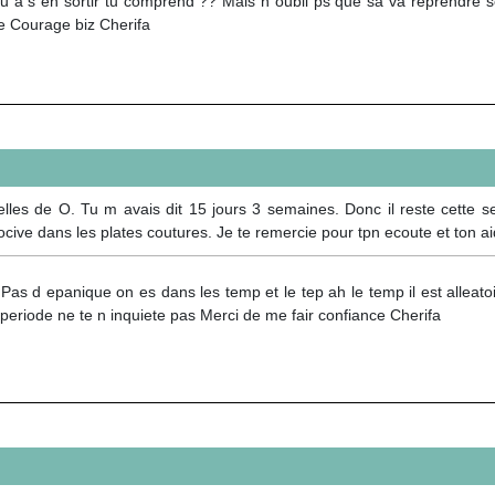
 a s en sortir tu comprend ?? Mais n oubli ps que sa va reprendre son 
e Courage biz Cherifa
elles de O. Tu m avais dit 15 jours 3 semaines. Donc il reste cette se
nocive dans les plates coutures. Je te remercie pour tpn ecoute et ton a
Pas d epanique on es dans les temp et le tep ah le temp il est alleato
periode ne te n inquiete pas Merci de me fair confiance Cherifa