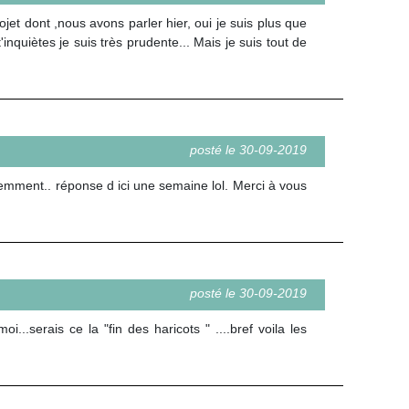
ojet dont ,nous avons parler hier, oui je suis plus que
inquiètes je suis très prudente... Mais je suis tout de
posté le 30-09-2019
pidemment.. réponse d ici une semaine lol. Merci à vous
posté le 30-09-2019
i...serais ce la "fin des haricots " ....bref voila les