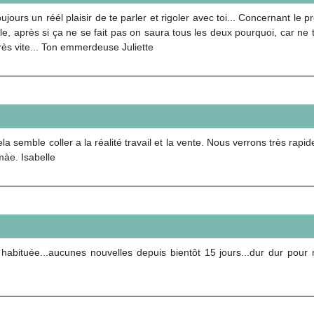
ours un réél plaisir de te parler et rigoler avec toi... Concernant le pr
, après si ça ne se fait pas on saura tous les deux pourquoi, car ne t'
très vite... Ton emmerdeuse Juliette
la semble coller a la réalité travail et la vente. Nous verrons très ra
màe. Isabelle
 habituée...aucunes nouvelles depuis bientôt 15 jours...dur dur pour mo