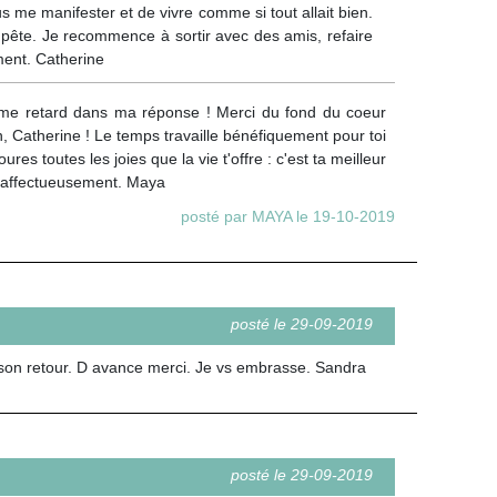
s me manifester et de vivre comme si tout allait bien.
empête. Je recommence à sortir avec des amis, refaire
ement. Catherine
rme retard dans ma réponse ! Merci du fond du coeur
 Catherine ! Le temps travaille bénéfiquement pour toi
es toutes les joies que la vie t'offre : c'est ta meilleur
ès affectueusement. Maya
posté par MAYA le 19-10-2019
posté le 29-09-2019
r son retour. D avance merci. Je vs embrasse. Sandra
posté le 29-09-2019