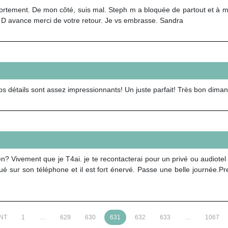
rtement. De mon côté, suis mal. Steph m a bloquée de partout et à mis 
? D avance merci de votre retour. Je vs embrasse. Sandra
os détails sont assez impressionnants! Un juste parfait! Très bon dim
vement que je T4ai. je te recontacterai pour un privé ou audiotel 
sur son téléphone et il est fort énervé. Passe une belle journée.Pre
NT
1
…
629
630
631
632
633
…
1067