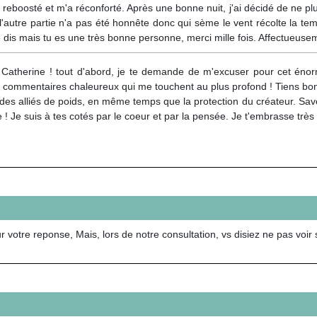
eboosté et m'a réconforté. Après une bonne nuit, j'ai décidé de ne plu
l'autre partie n'a pas été honnête donc qui sème le vent récolte la t
 le dis mais tu es une très bonne personne, merci mille fois. Affectueus
 Catherine ! tout d'abord, je te demande de m'excuser pour cet éno
 commentaires chaleureux qui me touchent au plus profond ! Tiens bon,
 des alliés de poids, en même temps que la protection du créateur. Savour
! Je suis à tes cotés par le coeur et par la pensée. Je t'embrasse tr
r votre reponse, Mais, lors de notre consultation, vs disiez ne pas voi