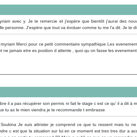
Myriam avec y. Je te remercie et j'espère que bientôt j'aurai des nouv
le personne. J'espère que tout va évoluer comme tu me l'a dit. Je te d
 myriam Merci pour ce petit commentaire sympathique Les evenement 
t ne jamais etre es position d attente , quoi qu on fasse les evenement
 il a pas récupérer son permis ni fait le stage c est ce qu' il a dit à 
 que tu as le mien viendra je te recommande t embrasse
 Soukina Je suis attrister je comprend ce que tu ressent mais tu ne
dre c est que la situation sur lui en ce moment est tres tres dur a 