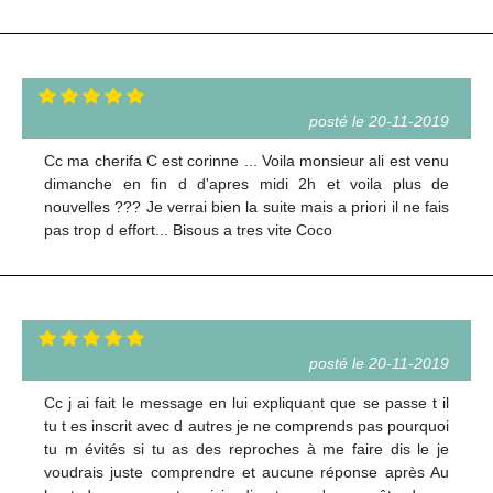
posté le 20-11-2019
Cc ma cherifa C est corinne ... Voila monsieur ali est venu
dimanche en fin d d'apres midi 2h et voila plus de
nouvelles ??? Je verrai bien la suite mais a priori il ne fais
pas trop d effort... Bisous a tres vite Coco
posté le 20-11-2019
Cc j ai fait le message en lui expliquant que se passe t il
tu t es inscrit avec d autres je ne comprends pas pourquoi
tu m évités si tu as des reproches à me faire dis le je
voudrais juste comprendre et aucune réponse après Au