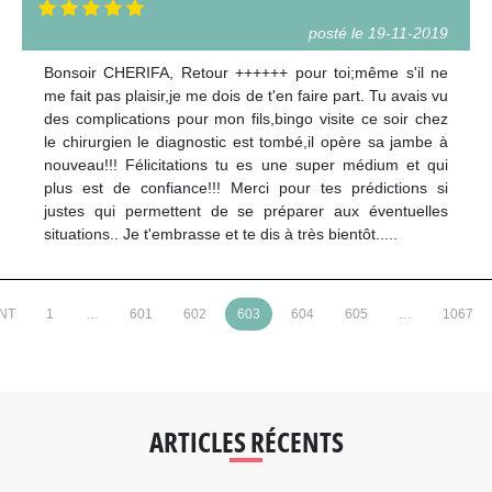
posté le 19-11-2019
Bonsoir CHERIFA, Retour ++++++ pour toi;même s'il ne
me fait pas plaisir,je me dois de t'en faire part. Tu avais vu
des complications pour mon fils,bingo visite ce soir chez
le chirurgien le diagnostic est tombé,il opère sa jambe à
nouveau!!! Félicitations tu es une super médium et qui
plus est de confiance!!! Merci pour tes prédictions si
justes qui permettent de se préparer aux éventuelles
situations.. Je t'embrasse et te dis à très bientôt.....
NT
1
…
601
602
603
604
605
…
1067
ARTICLES RÉCENTS