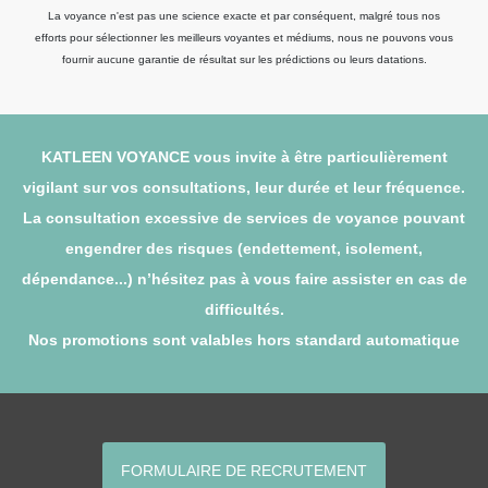
La voyance n'est pas une science exacte et par conséquent, malgré tous nos
efforts pour sélectionner les meilleurs voyantes et médiums, nous ne pouvons vous
fournir aucune garantie de résultat sur les prédictions ou leurs datations.
KATLEEN VOYANCE vous invite à être particulièrement
vigilant sur vos consultations, leur durée et leur fréquence.
La consultation excessive de services de voyance pouvant
engendrer des risques (endettement, isolement,
dépendance...) n’hésitez pas à vous faire assister en cas de
difficultés.
Nos promotions sont valables hors standard automatique
FORMULAIRE DE RECRUTEMENT